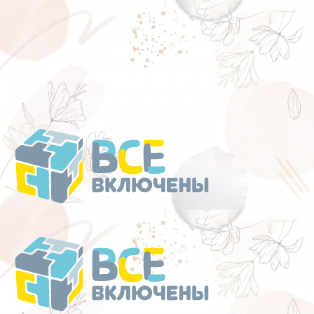
Перейти
к
содержанию