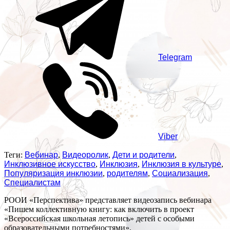
Telegram
Viber
Теги:
Вебинар
,
Видеоролик
,
Дети и родители
,
Инклюзивное искусство
,
Инклюзия
,
Инклюзия в культуре
,
Популяризация инклюзии
,
родителям
,
Социализация
,
Специалистам
РООИ «Перспектива» представляет видеозапись вебинара
«Пишем коллективную книгу: как включить в проект
«Всероссийская школьная летопись» детей с особыми
образовательными потребностями».