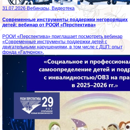
31.07.2026
·
Вебинары, Видеотека
Современные инструменты поддержки неговорящих
детей: вебинар от РООИ «Перспектива»
РООИ «Перспектива» приглашает посмотреть вебинар
«Современные инструменты поддержки детей с
двигательными нарушениями, в том числе с ДЦП: опыт
фонда «Галчонок».