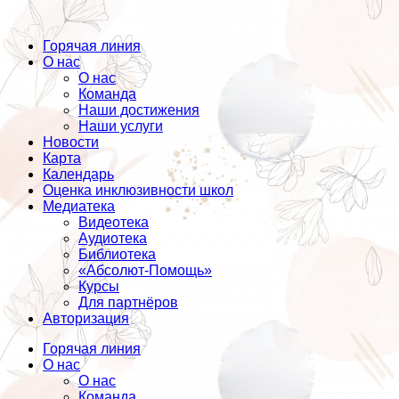
Горячая линия
О нас
О нас
Команда
Наши достижения
Наши услуги
Новости
Карта
Календарь
Оценка инклюзивности школ
Медиатека
Видеотека
Аудиотека
Библиотека
«Абсолют-Помощь»
Курсы
Для партнёров
Авторизация
Горячая линия
О нас
О нас
Команда