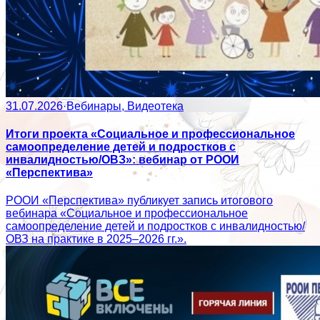
31.07.2026
·
Вебинары, Видеотека
Итоги проекта «Социальное и профессиональное
самоопределение детей и подростков с
инвалидностью/ОВЗ»: вебинар от РООИ
«Перспектива»
РООИ «Перспектива» публикует запись итогового
вебинара «Социальное и профессиональное
самоопределение детей и подростков с инвалидностью/
ОВЗ на практике в 2025–2026 гг.».