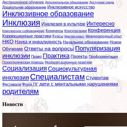
Дистанционное обучение
Дополнительное образование
Доступная среда
Инклюзивное искусство
Дошкольное образование
Инклюзивное образование
Инклюзия
Интересно
Инклюзия в культуре
Конференция
Конкурсы
Консультации
Комплексное сопровождение
Коррекционные практики
Курсы
Мастер-класс
Международный опыт
НКО
Наука и инвалидность
Начальное образование
Новое
Популяризация
Ответы на вопросы
Обучение
инклюзии
Практика
Проекты
Профориентация
Право
Психологическая помощь
Реабилитационные практики
Социализация
Социокультурная
Специалистам
инклюзия
Студентам
дети с ментальными нарушениями
Фестивали
Фонд ПГ
родителям
Новости