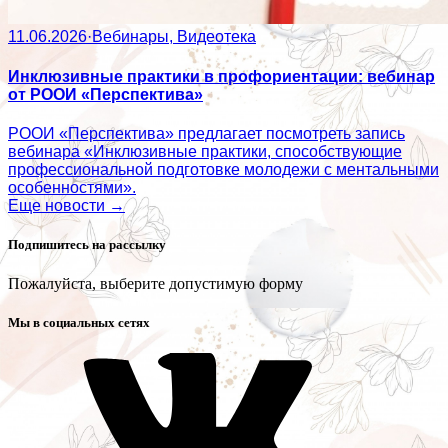
11.06.2026
·
Вебинары, Видеотека
Инклюзивные практики в профориентации: вебинар
от РООИ «Перспектива»
РООИ «Перспектива» предлагает посмотреть запись
вебинара «Инклюзивные практики, способствующие
профессиональной подготовке молодежи с ментальными
особенностями».
Еще новости →
Подпишитесь на рассылку
Пожалуйста, выберите допустимую форму
Мы в социальных сетях