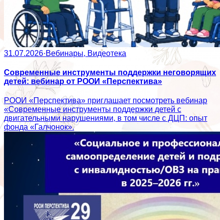
31.07.2026
·
Вебинары, Видеотека
Современные инструменты поддержки неговорящих
детей: вебинар от РООИ «Перспектива»
РООИ «Перспектива» приглашает посмотреть вебинар
«Современные инструменты поддержки детей с
двигательными нарушениями, в том числе с ДЦП: опыт
фонда «Галчонок».