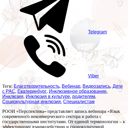
Telegram
Viber
Теги:
Благотворительность
,
Вебинар
,
Видеозапись
,
Дети
с РАС
,
Екатеринбург
,
Инклюзивное образование
,
Инклюзия
,
Инклюзия в культуре
,
родителям
,
Социокультурная инклюзия
,
Специалистам
РООИ «Перспектива» представляет запись вебинара «Язык
современного некоммерческого сектора и работа с
государственными институтами. От единой терминологии – к
эффективному взаимодействию и социокультурной