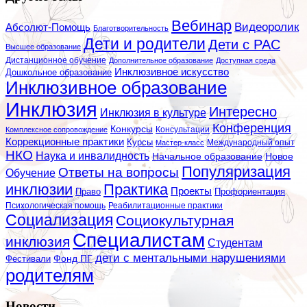
Вебинар
Видеоролик
Абсолют-Помощь
Благотворительность
Дети и родители
Дети с РАС
Высшее образование
Дистанционное обучение
Дополнительное образование
Доступная среда
Инклюзивное искусство
Дошкольное образование
Инклюзивное образование
Инклюзия
Интересно
Инклюзия в культуре
Конференция
Конкурсы
Консультации
Комплексное сопровождение
Коррекционные практики
Курсы
Мастер-класс
Международный опыт
НКО
Наука и инвалидность
Начальное образование
Новое
Популяризация
Ответы на вопросы
Обучение
инклюзии
Практика
Проекты
Профориентация
Право
Психологическая помощь
Реабилитационные практики
Социализация
Социокультурная
Специалистам
инклюзия
Студентам
дети с ментальными нарушениями
Фестивали
Фонд ПГ
родителям
Новости