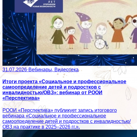
31.07.2026
·
Вебинары, Видеотека
Итоги проекта «Социальное и профессиональное
самоопределение детей и подростков с
инвалидностью/ОВЗ»: вебинар от РООИ
«Перспектива»
РООИ «Перспектива» публикует запись итогового
вебинара «Социальное и профессиональное
самоопределение детей и подростков с инвалидностью/
ОВЗ на практике в 2025–2026 гг.».