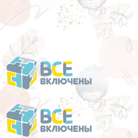
Перейти
к
содержанию