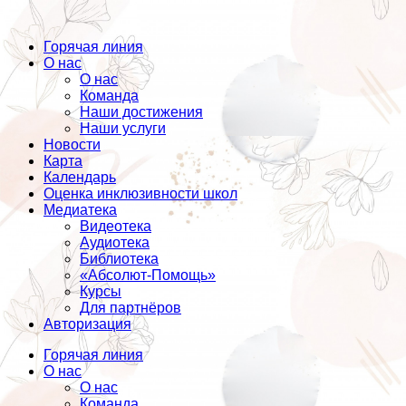
Горячая линия
О нас
О нас
Команда
Наши достижения
Наши услуги
Новости
Карта
Календарь
Оценка инклюзивности школ
Медиатека
Видеотека
Аудиотека
Библиотека
«Абсолют-Помощь»
Курсы
Для партнёров
Авторизация
Горячая линия
О нас
О нас
Команда