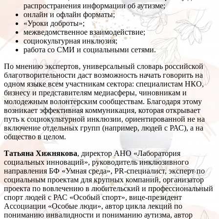
распространения информации об аутизме;
онлайн и офлайн форматы;
«Уроки доброты»;
межведомственное взаимодействие;
социокультурная инклюзия;
работа со СМИ и социальными сетями.
По мнению экспертов, универсальный словарь российской
благотворительности даст возможность начать говорить на
одном языке всем участникам сектора: специалистам НКО,
бизнесу и представителям медиасферы, чиновникам и
молодежным волонтерским сообществам. Благодаря этому
возникает эффективная коммуникация, которая открывает
путь к социокультурной инклюзии, ориентированной не на
включение отдельных групп (например, людей с РАС), а на
общество в целом.
Татьяна Хижнякова
, директор АНО «Лаборатория
социальных инноваций», руководитель инклюзивного
направления БФ «Умная среда», PR-специалист, эксперт по
социальным проектам для крупных компаний, организатор
проекта по вовлечению в любительский и профессиональный
спорт людей с РАС «Особый спорт», вице-президент
Ассоциации «Особые люди», автор цикла лекций по
пониманию инвалидности и пониманию аутизма, автор