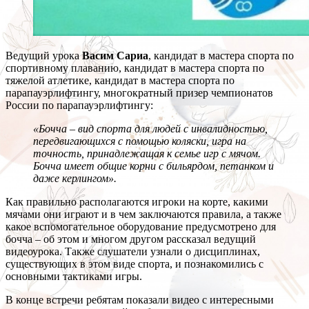
Ведущий урока
Васим Сариа
, кандидат в мастера спорта по
спортивному плаванию, кандидат в мастера спорта по
тяжелой атлетике, кандидат в мастера спорта по
парапауэрлифтингу, многократный призер чемпионатов
России по парапауэрлифтингу:
«Бочча – вид спорта для людей с инвалидностью,
передвигающихся с помощью коляски, игра на
точность, принадлежащая к семье игр с мячом.
Бочча имеет общие корни с бильярдом, петанком и
даже керлингом».
Как правильно располагаются игроки на корте, какими
мячами они играют и в чем заключаются правила, а также
какое вспомогательное оборудование предусмотрено для
бочча – об этом и многом другом рассказал ведущий
видеоурока. Также слушатели узнали о дисциплинах,
существующих в этом виде спорта, и познакомились с
основными тактиками игры.
В конце встречи ребятам показали видео с интересными