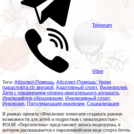
Telegram
Viber
Теги:
Абсолют-Помощь
,
Абсолют-Помощь: Уроки
параспорта со звездой
,
Адаптивный спорт
,
Видеоролик
,
Дети с поражением опорно-двигательного аппарата
,
Инклюзивное образование
,
Инклюзивный спорт
,
Инклюзия
,
Популяризация инклюзии
,
Социализация
В рамках проекта «Инклюзия: помогаем создавать равные
возможности для детей и подростков с инвалидностью»
РООИ «Перспектива» представляет запись видеоурока, в
котором рассказывается о паралимпийском виде спорта бочча.