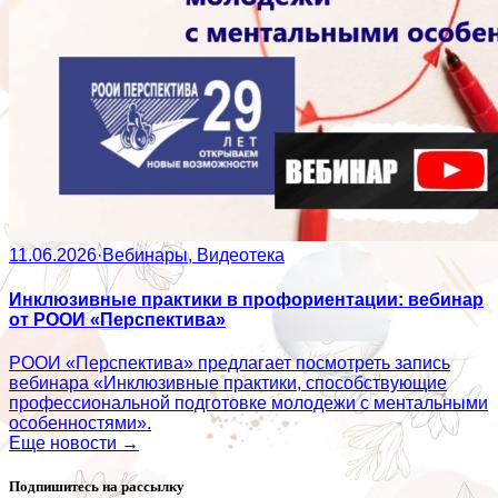
11.06.2026
·
Вебинары, Видеотека
Инклюзивные практики в профориентации: вебинар
от РООИ «Перспектива»
РООИ «Перспектива» предлагает посмотреть запись
вебинара «Инклюзивные практики, способствующие
профессиональной подготовке молодежи с ментальными
особенностями».
Еще новости →
Подпишитесь на рассылку