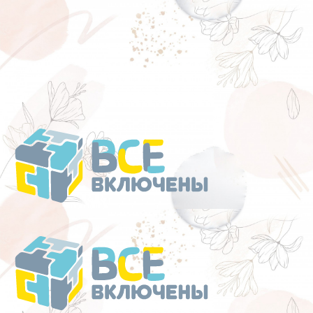
Перейти
к
содержанию