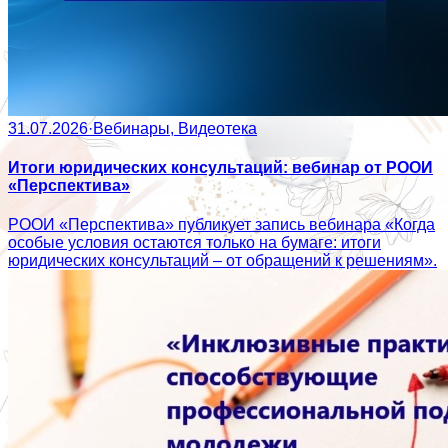
31.07.2026
·
Вебинары, Видеотека
Итоги юридических консультаций: вебинар от РООИ
«Перспектива»
РООИ «Перспектива» публикует запись вебинара «Когда
особые условия остаются только на бумаге: итоги
юридических консультаций – от обращений к решениям».