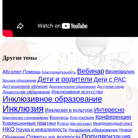
Другие темы
Вебинар
Видеоролик
Абсолют-Помощь
Благотворительность
Дети и родители
Дети с РАС
Высшее образование
Дистанционное обучение
Дополнительное образование
Доступная среда
Инклюзивное искусство
Дошкольное образование
Инклюзивное образование
Инклюзия
Интересно
Инклюзия в культуре
Конференция
Конкурсы
Консультации
Комплексное сопровождение
Коррекционные практики
Курсы
Мастер-класс
Международный опыт
НКО
Наука и инвалидность
Начальное образование
Новое
Популяризация
Ответы на вопросы
Обучение