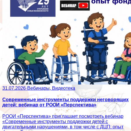
31.07.2026
·
Вебинары, Видеотека
Современные инструменты поддержки неговорящих
детей: вебинар от РООИ «Перспектива»
РООИ «Перспектива» приглашает посмотреть вебинар
«Современные инструменты поддержки детей с
двигательными нарушениями, в том числе с ДЦП: опыт