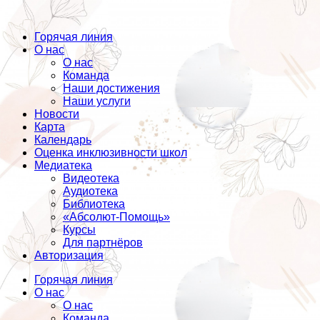
Горячая линия
О нас
О нас
Команда
Наши достижения
Наши услуги
Новости
Карта
Календарь
Оценка инклюзивности школ
Медиатека
Видеотека
Аудиотека
Библиотека
«Абсолют-Помощь»
Курсы
Для партнёров
Авторизация
Горячая линия
О нас
О нас
Команда