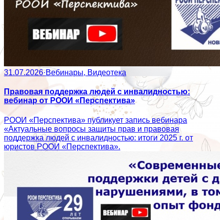
31.07.2026
·
Вебинары, Видеотека
Правовая поддержка людей с инвалидностью:
вебинар от РООИ «Перспектива»
РООИ «Перспектива» публикует запись вебинара
«Актуальные вопросы защиты прав и правовая
поддержка людей с инвалидностью: итоги 2025 г. от
юристов РООИ «Перспектива».