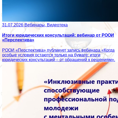
31.07.2026
·
Вебинары, Видеотека
Итоги юридических консультаций: вебинар от РООИ
«Перспектива»
РООИ «Перспектива» публикует запись вебинара «Когда
особые условия остаются только на бумаге: итоги
юридических консультаций – от обращений к решениям».