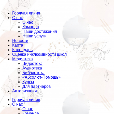
Горячая линия
О нас
О нас
Команда
Наши достижения
Наши услуги
Новости
Карта
Календарь
Оценка инклюзивности школ
Медиатека
Видеотека
Аудиотека
Библиотека
«Абсолют-Помощь»
Курсы
Для партнёров
Авторизация
Горячая линия
О нас
О нас
Команда