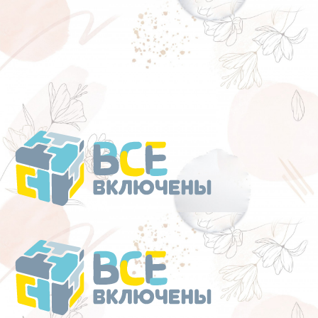
Перейти
к
содержанию