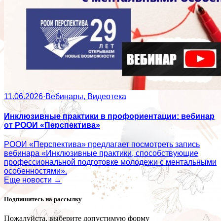
11.06.2026
·
Вебинары, Видеотека
Инклюзивные практики в профориентации: вебинар
от РООИ «Перспектива»
РООИ «Перспектива» предлагает посмотреть запись
вебинара «Инклюзивные практики, способствующие
профессиональной подготовке молодежи с ментальными
особенностями».
Еще новости →
Подпишитесь на рассылку
Пожалуйста, выберите допустимую форму