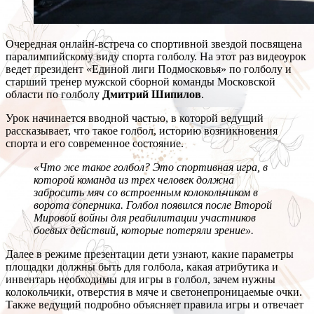
Очередная онлайн-встреча со спортивной звездой посвящена
паралимпийскому виду спорта голболу. На этот раз видеоурок
ведет президент «Единой лиги Подмосковья» по голболу и
старший тренер мужской сборной команды Московской
области по голболу
Дмитрий Шипилов
.
Урок начинается вводной частью, в которой ведущий
рассказывает, что такое голбол, историю возникновения
спорта и его современное состояние.
«Что же такое голбол? Это спортивная игра, в
которой команда из трех человек должна
забросить мяч со встроенным колокольчиком в
ворота соперника. Голбол появился после Второй
Мировой войны для реабилитации участников
боевых действий, которые потеряли зрение».
Далее в режиме презентации дети узнают, какие параметры
площадки должны быть для голбола, какая атрибутика и
инвентарь необходимы для игры в голбол, зачем нужны
колокольчики, отверстия в мяче и светонепроницаемые очки.
Также ведущий подробно объясняет правила игры и отвечает