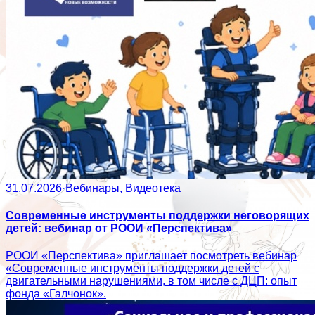
31.07.2026
·
Вебинары, Видеотека
Современные инструменты поддержки неговорящих
детей: вебинар от РООИ «Перспектива»
РООИ «Перспектива» приглашает посмотреть вебинар
«Современные инструменты поддержки детей с
двигательными нарушениями, в том числе с ДЦП: опыт
фонда «Галчонок».