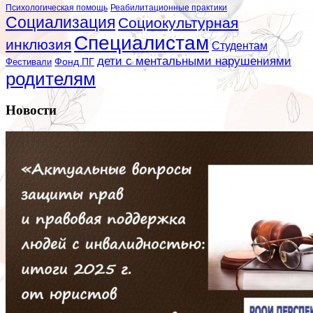
Психологическая помощь
Реабилитационные практики
Социализация
Социокультурная
Специалистам
инклюзия
Студентам
дети с ментальными нарушениями
Фестивали
Фонд ПГ
родителям
Новости