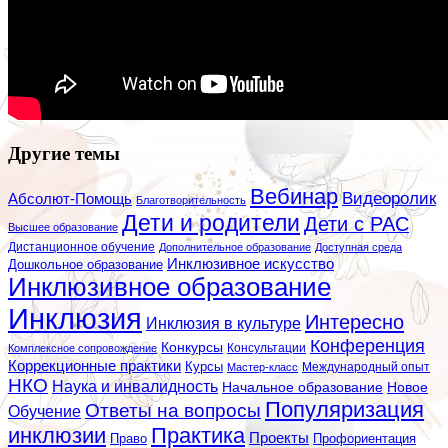
Другие темы
Вебинар
Видеоролик
Абсолют-Помощь
Благотворительность
Дети и родители
Дети с РАС
Высшее образование
Дистанционное обучение
Дополнительное образование
Доступная среда
Инклюзивное искусство
Дошкольное образование
Инклюзивное образование
Инклюзия
Интересно
Инклюзия в культуре
Конференция
Конкурсы
Консультации
Комплексное сопровождение
Коррекционные практики
Курсы
Мастер-класс
Международный опыт
НКО
Наука и инвалидность
Начальное образование
Новое
Популяризация
Ответы на вопросы
Обучение
инклюзии
Практика
Проекты
Профориентация
Право