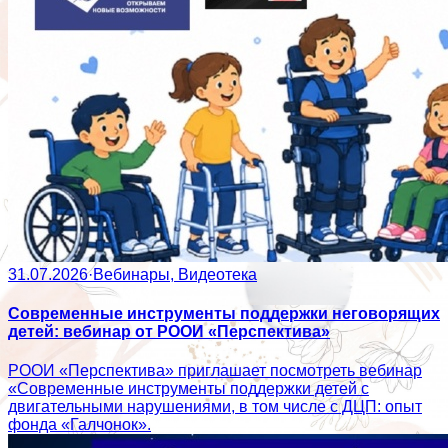
31.07.2026
·
Вебинары, Видеотека
Современные инструменты поддержки неговорящих
детей: вебинар от РООИ «Перспектива»
РООИ «Перспектива» приглашает посмотреть вебинар
«Современные инструменты поддержки детей с
двигательными нарушениями, в том числе с ДЦП: опыт
фонда «Галчонок».