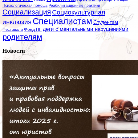
Психологическая помощь
Реабилитационные практики
Социализация
Социокультурная
Специалистам
инклюзия
Студентам
дети с ментальными нарушениями
Фестивали
Фонд ПГ
родителям
Новости