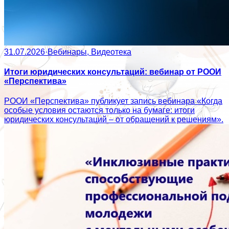
31.07.2026
·
Вебинары, Видеотека
Итоги юридических консультаций: вебинар от РООИ
«Перспектива»
РООИ «Перспектива» публикует запись вебинара «Когда
особые условия остаются только на бумаге: итоги
юридических консультаций – от обращений к решениям».