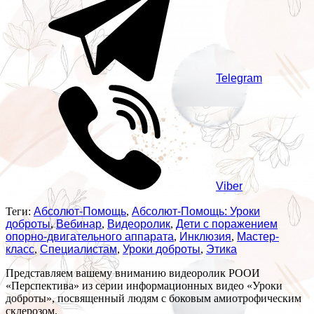
Telegram
Viber
Теги:
Абсолют-Помощь
,
Абсолют-Помощь: Уроки
доброты
,
Вебинар
,
Видеоролик
,
Дети с поражением
опорно-двигательного аппарата
,
Инклюзия
,
Мастер-
класс
,
Специалистам
,
Уроки доброты
,
Этика
Представляем вашему вниманию видеоролик РООИ
«Перспектива» из серии информационных видео «Уроки
доброты», посвященный людям с боковым амиотрофическим
склерозом.