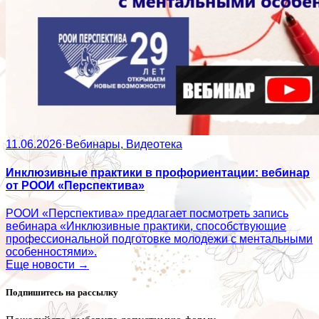
11.06.2026
·
Вебинары, Видеотека
Инклюзивные практики в профориентации: вебинар
от РООИ «Перспектива»
РООИ «Перспектива» предлагает посмотреть запись
вебинара «Инклюзивные практики, способствующие
профессиональной подготовке молодежи с ментальными
особенностями».
Еще новости →
Подпишитесь на рассылку