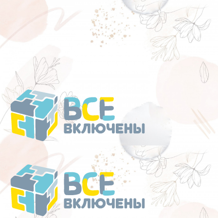
Перейти
к
содержанию