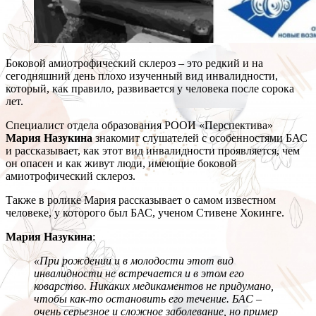
Боковой амиотрофический склероз – это редкий и на
сегодняшний день плохо изученный вид инвалидности,
который, как правило, развивается у человека после сорока
лет.
Специалист отдела образования РООИ «Перспектива»
Мария Назукина
знакомит слушателей с особенностями БАС
и рассказывает, как этот вид инвалидности проявляется, чем
он опасен и как живут люди, имеющие боковой
амиотрофический склероз.
Также в ролике Мария рассказывает о самом известном
человеке, у которого был БАС, ученом Стивене Хокинге.
Мария Назукина
:
«
При рождении и в молодости этот вид
инвалидности не встречается и в этом его
коварство. Никаких медикаментов не придумано,
чтобы как-то остановить его течение. БАС –
очень серьезное и сложное заболевание, но пример