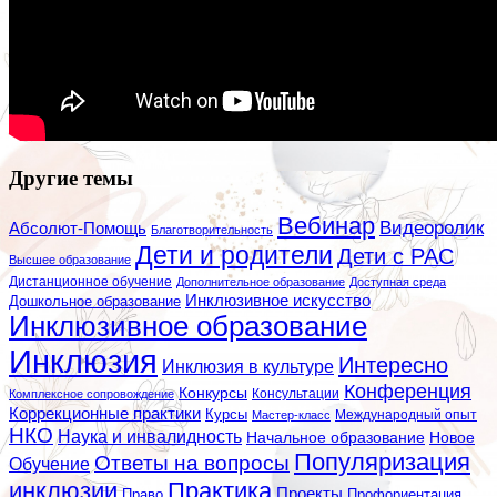
Другие темы
Вебинар
Видеоролик
Абсолют-Помощь
Благотворительность
Дети и родители
Дети с РАС
Высшее образование
Дистанционное обучение
Дополнительное образование
Доступная среда
Инклюзивное искусство
Дошкольное образование
Инклюзивное образование
Инклюзия
Интересно
Инклюзия в культуре
Конференция
Конкурсы
Консультации
Комплексное сопровождение
Коррекционные практики
Курсы
Мастер-класс
Международный опыт
НКО
Наука и инвалидность
Начальное образование
Новое
Популяризация
Ответы на вопросы
Обучение
инклюзии
Практика
Проекты
Профориентация
Право