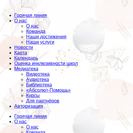
Горячая линия
О нас
О нас
Команда
Наши достижения
Наши услуги
Новости
Карта
Календарь
Оценка инклюзивности школ
Медиатека
Видеотека
Аудиотека
Библиотека
«Абсолют-Помощь»
Курсы
Для партнёров
Авторизация
Горячая линия
О нас
О нас
Команда