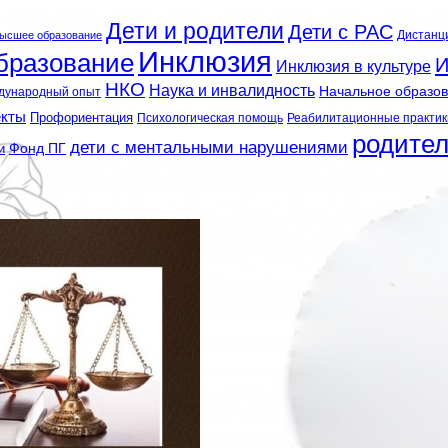
Дети и родители
Дети с РАС
Дистанц
ысшее образование
Инклюзия
бразование
И
Инклюзия в культуре
НКО
Наука и инвалидность
Начальное образо
дународный опыт
екты
Профориентация
Психологическая помощь
Реабилитационные практик
родите
дети с ментальными нарушениями
и
Фонд ПГ