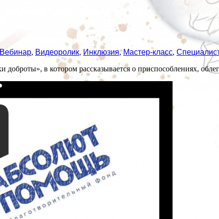
Вебинар
,
Видеоролик
,
Инклюзия
,
Мастер-класс
,
Специалис
 доброты», в котором рассказывается о приспособлениях, обле