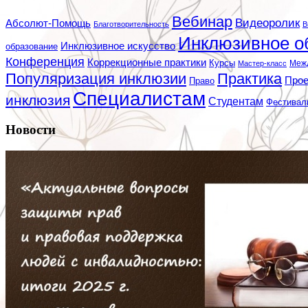
Вебинар
Видеоролик
Абсолют-Помощь
Благотворительность
В
Инклюзивное о
Инклюзивное искусство
образование
Конференция
Коррекционные практики
Курсы
Мастер-класс
Меж
Популяризация инклюзии
Практика
Про
Право
Специалистам
инклюзия
Студентам
Фестивал
Новости