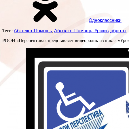
Одноклассники
Теги:
Абсолют-Помощь
,
Абсолют-Помощь: Уроки доброты
,
РООИ «Перспектива» представляет видеоролик из цикла «Уроки