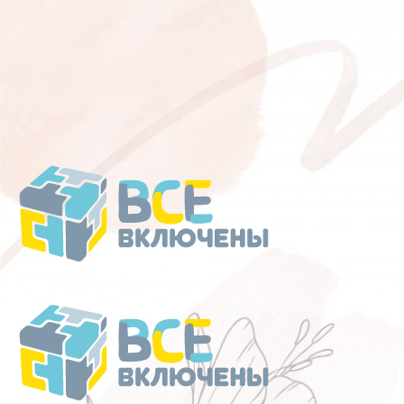
Перейти
к
содержанию