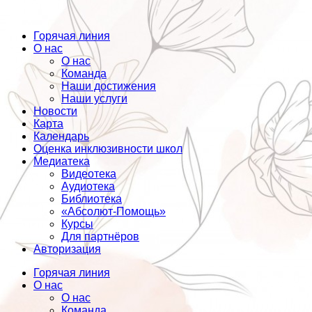
Горячая линия
О нас
О нас
Команда
Наши достижения
Наши услуги
Новости
Карта
Календарь
Оценка инклюзивности школ
Медиатека
Видеотека
Аудиотека
Библиотека
«Абсолют-Помощь»
Курсы
Для партнёров
Авторизация
Горячая линия
О нас
О нас
Команда