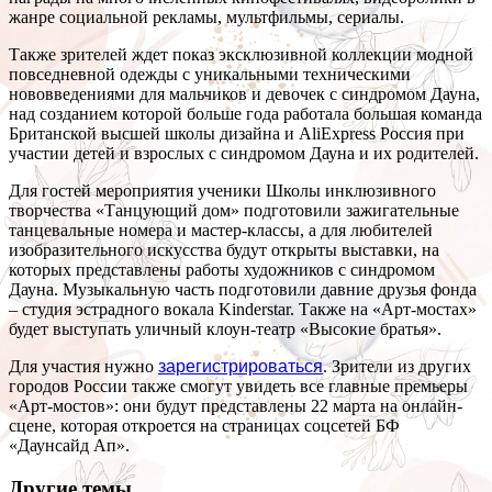
жанре социальной рекламы, мультфильмы, сериалы.
Также зрителей ждет показ эксклюзивной коллекции модной
повседневной одежды с уникальными техническими
нововведениями для мальчиков и девочек с синдромом Дауна,
над созданием которой больше года работала большая команда
Британской высшей школы дизайна и AliExpress Россия при
участии детей и взрослых с синдромом Дауна и их родителей.
Для гостей мероприятия ученики Школы инклюзивного
творчества «Танцующий дом» подготовили зажигательные
танцевальные номера и мастер-классы, а для любителей
изобразительного искусства будут открыты выставки, на
которых представлены работы художников с синдромом
Дауна. Музыкальную часть подготовили давние друзья фонда
– студия эстрадного вокала Kinderstar. Также на «Арт-мостах»
будет выступать уличный клоун-театр «Высокие братья».
Для участия нужно
зарегистрироваться
. Зрители из других
городов России также смогут увидеть все главные премьеры
«Арт-мостов»: они будут представлены 22 марта на онлайн-
сцене, которая откроется на страницах соцсетей БФ
«Даунсайд Ап».
Другие темы