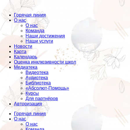
Горячая линия
О нас
О нас
Команда
Наши достижения
Наши услуги
Новости
Карта
Календарь
Оценка инклюзивности школ
Медиатека
Видеотека
Аудиотека
Библиотека
«Абсолют-Помощь»
Курсы
Для партнёров
Авторизация
Горячая линия
О нас
О нас
Команда