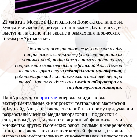
21 марта
в Москве в Центральном Доме актера танцоры,
художники, модели, актеры с синдромом Дауна и их друзья
выступят на сцене и на экране в рамках дня творческих
премьер «Арт-мосты».
Организация групп творческого развития для
подростков с синдромом Дауна стала одной из
удачных идей, родившихся в рамках расширения
направлений деятельности «Даунсайд Ап». Первой
из таких групп стала
театральная мастерская
,
работающая над постановками в технике театра
теней. Затем ее дополнили
медиалаборатория
и
студия мультипликации
.
На «Арт-мостах»
зрители
впервые увидят новые
экспериментальные кинопроекты театральной мастерской
«Даунсайд Ап», спектакль, сценарий к которому придумали и
разработали ученики медиалаборатории – подростки с
синдромом Дауна, мультипликационный фильм-сказку и
множество других творческих работ: фильмы в жанре немого
кино, спектакль в технике театра теней, фильмы, взявшие
награды на многочисленных кинофестивалях, видеоролики в