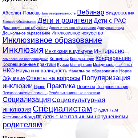
Вебинар
Видеоролик
Абсолют-Помощь
Благотворительность
Дети и родители
Дети с РАС
Высшее образование
Дистанционное обучение
Дополнительное образование
Доступная среда
Инклюзивное искусство
Дошкольное образование
Инклюзивное образование
Инклюзия
Интересно
Инклюзия в культуре
Конференция
Конкурсы
Консультации
Комплексное сопровождение
Коррекционные практики
Курсы
Мастер-класс
Международный опыт
НКО
Наука и инвалидность
Начальное образование
Новое
Популяризация
Ответы на вопросы
Обучение
инклюзии
Практика
Проекты
Профориентация
Право
Психологическая помощь
Реабилитационные практики
Социализация
Социокультурная
Специалистам
инклюзия
Студентам
дети с ментальными нарушениями
Фестивали
Фонд ПГ
родителям