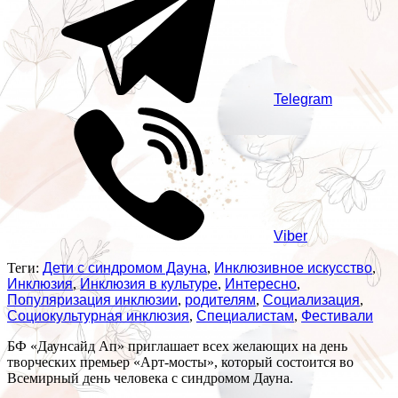
Telegram
Viber
Теги:
Дети с синдромом Дауна
,
Инклюзивное искусство
,
Инклюзия
,
Инклюзия в культуре
,
Интересно
,
Популяризация инклюзии
,
родителям
,
Социализация
,
Социокультурная инклюзия
,
Специалистам
,
Фестивали
БФ «Даунсайд Ап» приглашает всех желающих на день
творческих премьер «Арт-мосты», который состоится во
Всемирный день человека с синдромом Дауна.