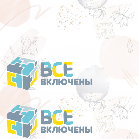
Перейти
к
содержанию