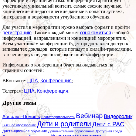
коррекции и терапии аутизма. Конференция гарантирует
участникам уникальный контент, самые свежие научные,
клинические и педагогические данные в области аутизма,
интерактив и возможности углубленного обучения.
Для участия в мероприятии нужно выбрать формат и пройти
регистрацию
. Также каждый может
ознакомиться
с общей
информацией, направлениями и концепцией мероприятия.
Всем участникам конференции будет предоставлен доступ к
записям тех докладов, которые попадут в онлайн-трансляции,
в течение двух недель после окончания конференции.
Информация о конференции будет выкладываться на
страницы соцсетей:
ВКонтакте:
ЦПА
,
Конференция
;
Телеграм:
ЦПА
,
Конференция
.
Другие темы
Вебинар
Видеоролик
Абсолют-Помощь
Благотворительность
Дети и родители
Дети с РАС
Высшее образование
Дистанционное обучение
Дополнительное образование
Доступная среда