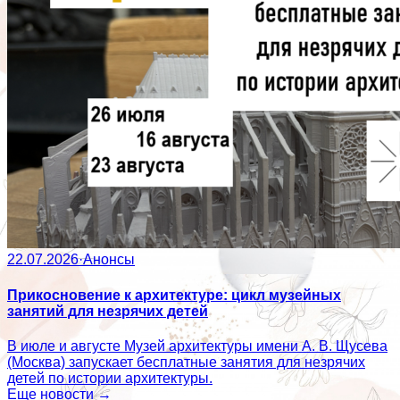
22.07.2026
·
Анонсы
Прикосновение к архитектуре: цикл музейных
занятий для незрячих детей
В июле и августе Музей архитектуры имени А. В. Щусева
(Москва) запускает бесплатные занятия для незрячих
детей по истории архитектуры.
Еще новости →