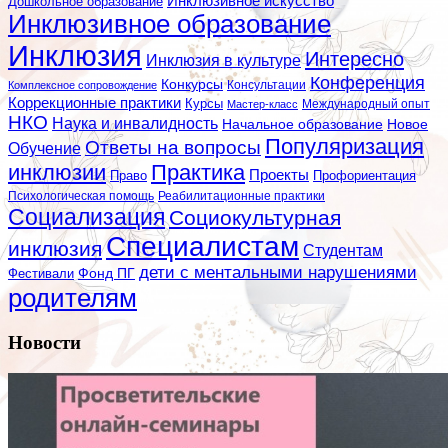
Инклюзивное искусство
Дошкольное образование
Инклюзивное образование
Инклюзия
Интересно
Инклюзия в культуре
Конференция
Конкурсы
Консультации
Комплексное сопровождение
Коррекционные практики
Курсы
Мастер-класс
Международный опыт
НКО
Наука и инвалидность
Начальное образование
Новое
Популяризация
Ответы на вопросы
Обучение
инклюзии
Практика
Проекты
Профориентация
Право
Психологическая помощь
Реабилитационные практики
Социализация
Социокультурная
Специалистам
инклюзия
Студентам
дети с ментальными нарушениями
Фестивали
Фонд ПГ
родителям
Новости