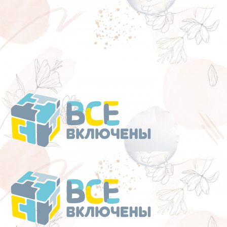
Перейти
к
содержанию