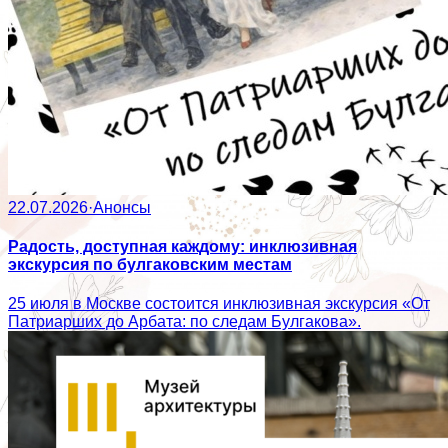
22.07.2026
·
Анонсы
Радость, доступная каждому: инклюзивная
экскурсия по булгаковским местам
25 июля в Москве состоится инклюзивная экскурсия «От
Патриарших до Арбата: по следам Булгакова».