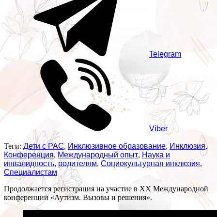
Telegram
Viber
Теги:
Дети с РАС
,
Инклюзивное образование
,
Инклюзия
,
Конференция
,
Международный опыт
,
Наука и
инвалидность
,
родителям
,
Социокультурная инклюзия
,
Специалистам
Продолжается регистрация на участие в ХХ Международной
конференции «Аутизм. Вызовы и решения».