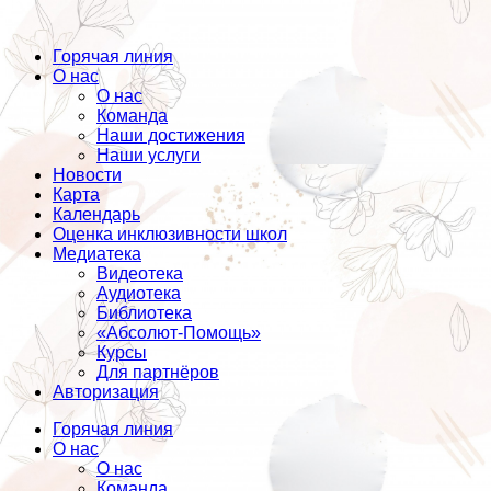
Горячая линия
О нас
О нас
Команда
Наши достижения
Наши услуги
Новости
Карта
Календарь
Оценка инклюзивности школ
Медиатека
Видеотека
Аудиотека
Библиотека
«Абсолют-Помощь»
Курсы
Для партнёров
Авторизация
Горячая линия
О нас
О нас
Команда