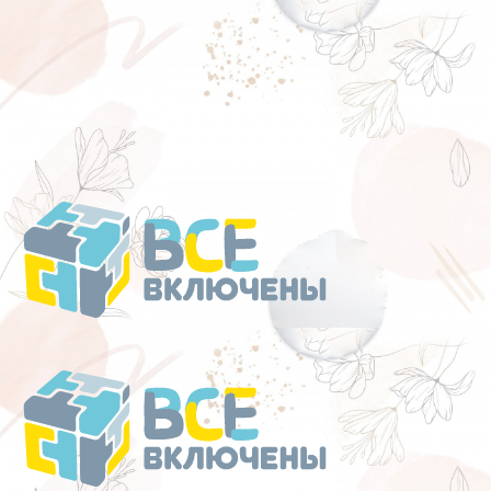
Перейти
к
содержанию