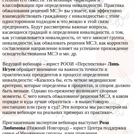
классификации при определении инвалидности. Практика
обжалования решений МСЭ» вы узнаете, как эффективно
взаимодействовать гражданину с инвалидностью с этим
односторонним подходом и что можно в этой связи
предпринять. Будут рассмотрены важные вопросы,
касающиеся градаций и определения инвалидности, о том,
как устанавливается инвалидность, от чего зависит группа
инвалидности, как обжаловать решения МСЭ, как корректно
составленное направление влияет на успешное прохождение
освидетельствования МСЭ и мн. др.
Ведущий вебинара – юрист РООИ «Перспектива»
Линь
Нгуен
обращает внимание на важность точности и
практических прецедентов в процессе определения
инвалидности: «Казалось бы, есть четкие медицинские
критерии, которые определены в процентах, и споров должно
быть меньше. Однако по-прежнему возникают спорные
моменты. С чего начать обжалование решения МСЭ, в каком
порядке и куда лучше обратиться – в вышестоящую
инстанцию или сразу в суд? Эти вопросы мы рассмотрим на
нашем вебинаре на реальных примерах из практики».
Приглашенным экспертом вебинара выступит
Роза
Любимова
(Нижний Новгород) – юрист Центра поддержки
семьи «Обнаженные сердца», член правления