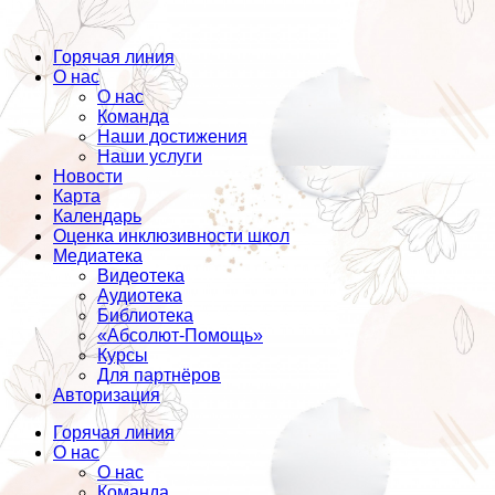
Горячая линия
О нас
О нас
Команда
Наши достижения
Наши услуги
Новости
Карта
Календарь
Оценка инклюзивности школ
Медиатека
Видеотека
Аудиотека
Библиотека
«Абсолют-Помощь»
Курсы
Для партнёров
Авторизация
Горячая линия
О нас
О нас
Команда