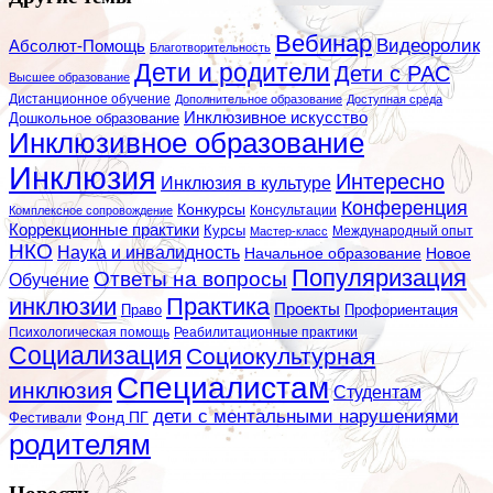
Вебинар
Видеоролик
Абсолют-Помощь
Благотворительность
Дети и родители
Дети с РАС
Высшее образование
Дистанционное обучение
Дополнительное образование
Доступная среда
Инклюзивное искусство
Дошкольное образование
Инклюзивное образование
Инклюзия
Интересно
Инклюзия в культуре
Конференция
Конкурсы
Консультации
Комплексное сопровождение
Коррекционные практики
Курсы
Мастер-класс
Международный опыт
НКО
Наука и инвалидность
Начальное образование
Новое
Популяризация
Ответы на вопросы
Обучение
инклюзии
Практика
Проекты
Профориентация
Право
Психологическая помощь
Реабилитационные практики
Социализация
Социокультурная
Специалистам
инклюзия
Студентам
дети с ментальными нарушениями
Фестивали
Фонд ПГ
родителям