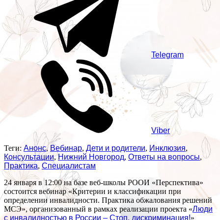
Telegram
Viber
Теги:
Анонс
,
Вебинар
,
Дети и родители
,
Инклюзия
,
Консультации
,
Нижний Новгород
,
Ответы на вопросы
,
Практика
,
Специалистам
24 января в 12:00 на базе веб-школы РООИ «Перспектива»
состоится вебинар «Критерии и классификации при
определении инвалидности. Практика обжалования решений
МСЭ», организованный в рамках реализации проекта «
Люди
с инвалидностью в России – Стоп, дискриминация!
»