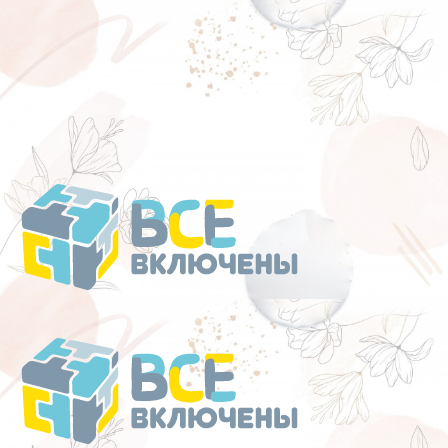
Перейти
к
содержанию