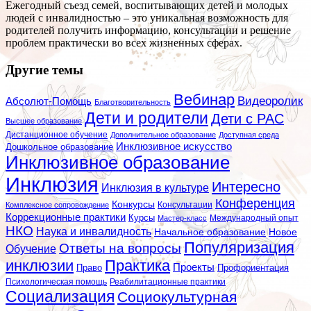
Ежегодный съезд семей, воспитывающих детей и молодых
людей с инвалидностью – это уникальная возможность для
родителей получить информацию, консультации и решение
проблем практически во всех жизненных сферах.
Другие темы
Вебинар
Видеоролик
Абсолют-Помощь
Благотворительность
Дети и родители
Дети с РАС
Высшее образование
Дистанционное обучение
Дополнительное образование
Доступная среда
Инклюзивное искусство
Дошкольное образование
Инклюзивное образование
Инклюзия
Интересно
Инклюзия в культуре
Конференция
Конкурсы
Консультации
Комплексное сопровождение
Коррекционные практики
Курсы
Мастер-класс
Международный опыт
НКО
Наука и инвалидность
Начальное образование
Новое
Популяризация
Ответы на вопросы
Обучение
инклюзии
Практика
Проекты
Профориентация
Право
Психологическая помощь
Реабилитационные практики
Социализация
Социокультурная