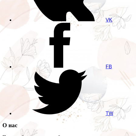
VK
FB
TW
О нас