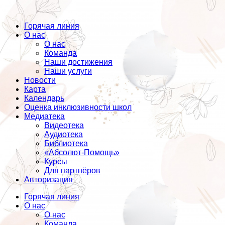
Горячая линия
О нас
О нас
Команда
Наши достижения
Наши услуги
Новости
Карта
Календарь
Оценка инклюзивности школ
Медиатека
Видеотека
Аудиотека
Библиотека
«Абсолют-Помощь»
Курсы
Для партнёров
Авторизация
Горячая линия
О нас
О нас
Команда