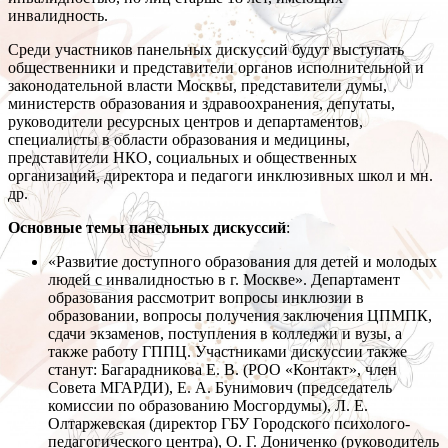
инвалидность.
Среди участников панельных дискуссий будут выступать
общественники и представители органов исполнительной и
законодательной власти Москвы, представители думы,
министерств образования и здравоохранения, депутаты,
руководители ресурсных центров и департаментов,
специалисты в области образования и медицины,
представители НКО, социальных и общественных
организаций, директора и педагоги инклюзивных школ и мн.
др.
Основные темы панельных дискуссий
:
«Развитие доступного образования для детей и молодых
людей с инвалидностью в г. Москве». Департамент
образования рассмотрит вопросы инклюзии в
образовании, вопросы получения заключения ЦПМПК,
сдачи экзаменов, поступления в колледжи и вузы, а
также работу ГППЦ. Участниками дискуссии также
станут: Багарадникова Е. В. (РОО «Контакт», член
Совета МГАРДИ), Е. А. Бунимович (председатель
комиссии по образованию Мосгордумы), Л. Е.
Олтаржевская (директор ГБУ Городского психолого-
педагогического центра), О. Г. Дониченко (руководитель