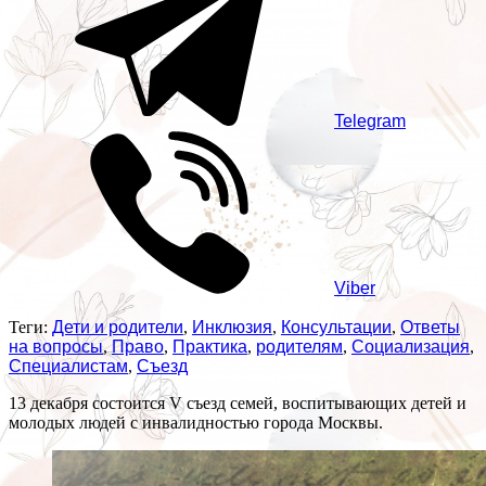
Telegram
Viber
Теги:
Дети и родители
,
Инклюзия
,
Консультации
,
Ответы
на вопросы
,
Право
,
Практика
,
родителям
,
Социализация
,
Специалистам
,
Съезд
13 декабря состоится V съезд семей, воспитывающих детей и
молодых людей с инвалидностью города Москвы.