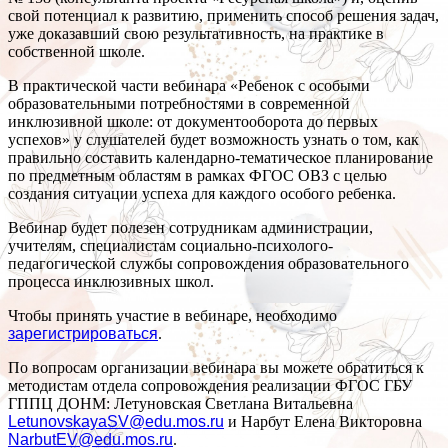
свой потенциал к развитию, применить способ решения задач,
уже доказавший свою результативность, на практике в
собственной школе.
В практической части вебинара «Ребенок с особыми
образовательными потребностями в современной
инклюзивной школе: от документооборота до первых
успехов» у слушателей будет возможность узнать о том, как
правильно составить календарно-тематическое планирование
по предметным областям в рамках ФГОС ОВЗ с целью
создания ситуации успеха для каждого особого ребенка.
Вебинар будет полезен сотрудникам администрации,
учителям, специалистам социально-психолого-
педагогической службы сопровождения образовательного
процесса инклюзивных школ.
Чтобы принять участие в вебинаре, необходимо
зарегистрироваться
.
По вопросам организации вебинара вы можете обратиться к
методистам отдела сопровождения реализации ФГОС ГБУ
ГППЦ ДОНМ: Летуновская Светлана Витальевна
LetunovskayaSV@edu.mos.ru
и Нарбут Елена Викторовна
NarbutEV@edu.mos.ru
.