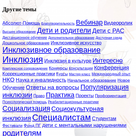
Другие темы
Вебинар
Видеоролик
Абсолют-Помощь
Благотворительность
Дети и родители
Дети с РАС
Высшее образование
Дистанционное обучение
Дополнительное образование
Доступная среда
Инклюзивное искусство
Дошкольное образование
Инклюзивное образование
Инклюзия
Интересно
Инклюзия в культуре
Конференция
Конкурсы
Консультации
Комплексное сопровождение
Коррекционные практики
Курсы
Мастер-класс
Международный опыт
НКО
Наука и инвалидность
Начальное образование
Новое
Популяризация
Ответы на вопросы
Обучение
инклюзии
Практика
Проекты
Профориентация
Право
Психологическая помощь
Реабилитационные практики
Социализация
Социокультурная
Специалистам
инклюзия
Студентам
дети с ментальными нарушениями
Фестивали
Фонд ПГ
родителям