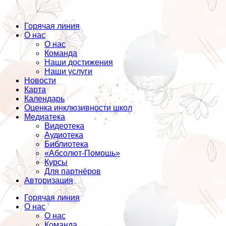
Горячая линия
О нас
О нас
Команда
Наши достижения
Наши услуги
Новости
Карта
Календарь
Оценка инклюзивности школ
Медиатека
Видеотека
Аудиотека
Библиотека
«Абсолют-Помощь»
Курсы
Для партнёров
Авторизация
Горячая линия
О нас
О нас
Команда