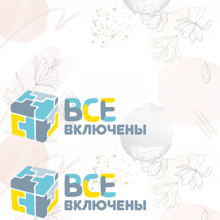
Перейти
к
содержанию