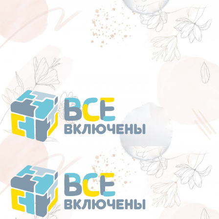
Перейти
к
содержанию