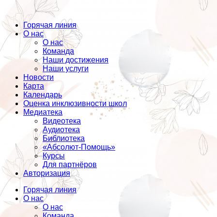
Горячая линия
О нас
О нас
Команда
Наши достижения
Наши услуги
Новости
Карта
Календарь
Оценка инклюзивности школ
Медиатека
Видеотека
Аудиотека
Библиотека
«Абсолют-Помощь»
Курсы
Для партнёров
Авторизация
Горячая линия
О нас
О нас
Команда