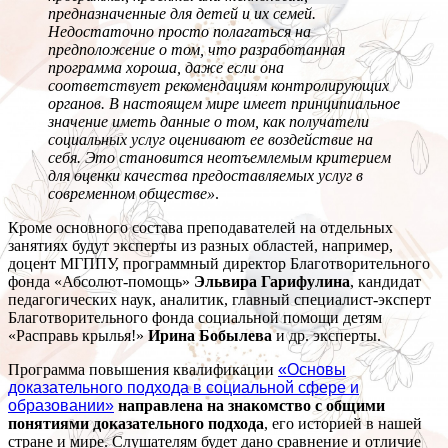
предназначенные для детей и их семей.
Недостаточно просто полагаться на
предположение о том, что разработанная
программа хороша, даже если она
соответствует рекомендациям контролирующих
органов. В настоящем мире имеет принципиальное
значение иметь данные о том, как получатели
социальных услуг оценивают ее воздействие на
себя. Это становится неотъемлемым критерием
для оценки качества предоставляемых услуг в
современном обществе»
.
Кроме основного состава преподавателей на отдельных
занятиях будут эксперты из разных областей, например,
доцент МГППУ, программный директор Благотворительного
фонда «Абсолют-помощь»
Эльвира Гарифулина
, кандидат
педагогических наук, аналитик, главный специалист-эксперт
Благотворительного фонда социальной помощи детям
«Расправь крылья!»
Ирина Бобылева
и др. эксперты.
Программа повышения квалификации
«Основы
доказательного подхода в социальной сфере и
образовании»
направлена на знакомство с общими
понятиями доказательного подхода
, его историей в нашей
стране и мире. Слушателям будет дано сравнение и отличие