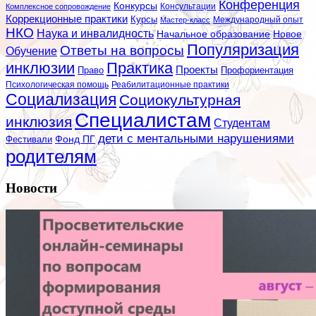
Конференция
Конкурсы
Консультации
Комплексное сопровождение
Коррекционные практики
Курсы
Мастер-класс
Международный опыт
НКО
Наука и инвалидность
Начальное образование
Новое
Популяризация
Ответы на вопросы
Обучение
инклюзии
Практика
Проекты
Профориентация
Право
Психологическая помощь
Реабилитационные практики
Социализация
Социокультурная
Специалистам
инклюзия
Студентам
дети с ментальными нарушениями
Фестивали
Фонд ПГ
родителям
Новости