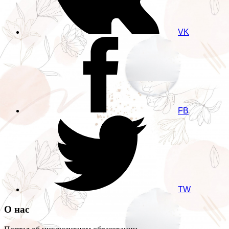
VK
FB
TW
О нас