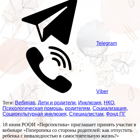
Telegram
Viber
Теги:
Вебинар
,
Дети и родители
,
Инклюзия
,
НКО
,
Психологическая помощь
,
родителям
,
Социализация
,
Социокультурная инклюзия
,
Специалистам
,
Фонд ПГ
18 июня РООИ «Перспектива» приглашает принять участие в
вебинаре «Гиперопека со стороны родителей: как отпустить
ребенка с инвалидностью в самостоятельную жизнь?»