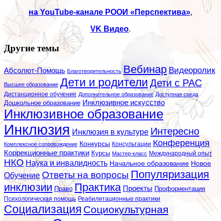
на
YouTube
-канале РООИ «Перспектива»
,
VK
Видео
.
Другие темы
Вебинар
Видеоролик
Абсолют-Помощь
Благотворительность
Дети и родители
Дети с РАС
Высшее образование
Дистанционное обучение
Дополнительное образование
Доступная среда
Инклюзивное искусство
Дошкольное образование
Инклюзивное образование
Инклюзия
Интересно
Инклюзия в культуре
Конференция
Конкурсы
Консультации
Комплексное сопровождение
Коррекционные практики
Курсы
Мастер-класс
Международный опыт
НКО
Наука и инвалидность
Начальное образование
Новое
Популяризация
Ответы на вопросы
Обучение
инклюзии
Практика
Проекты
Профориентация
Право
Психологическая помощь
Реабилитационные практики
Социализация
Социокультурная