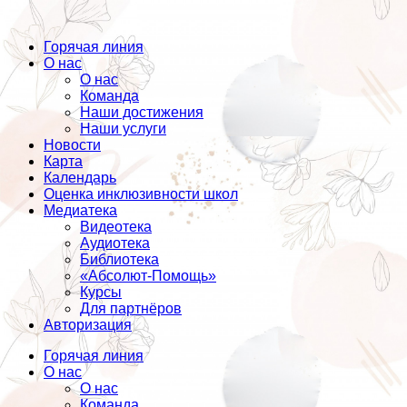
Горячая линия
О нас
О нас
Команда
Наши достижения
Наши услуги
Новости
Карта
Календарь
Оценка инклюзивности школ
Медиатека
Видеотека
Аудиотека
Библиотека
«Абсолют-Помощь»
Курсы
Для партнёров
Авторизация
Горячая линия
О нас
О нас
Команда