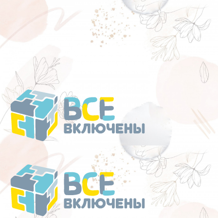
Перейти
к
содержанию