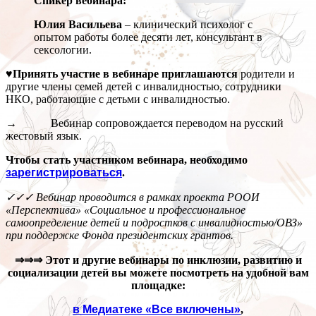
Спикер вебинара:
Юлия Васильева
– клинический психолог с
опытом работы более десяти лет, консультант в
сексологии.
♥Принять участие в вебинаре приглашаются
родители и
другие члены семей детей с инвалидностью, сотрудники
НКО, работающие с детьми с инвалидностью.
→ Вебинар сопровождается переводом на русский
жестовый язык.
Чтобы стать участником вебинара, необходимо
зарегистрироваться
.
✓✓✓
Вебинар проводится в рамках проекта РООИ
«Перспектива» «Социальное и профессиональное
самоопределение детей и подростков с инвалидностью/ОВЗ»
при поддержке Фонда президентских грантов.
⇒⇒⇒
Этот и другие вебинары по инклюзии, развитию и
социализации детей вы можете посмотреть на удобной вам
площадке:
в Медиатеке «Все включены»
,