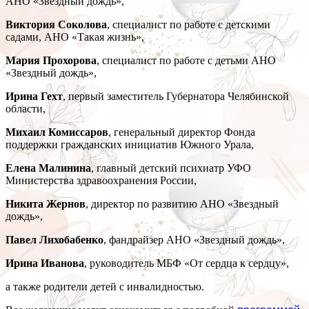
АНО «Звездный дождь»,
Виктория Соколова
, специалист по работе с детскими
садами, АНО «Такая жизнь»,
Мария Прохорова
, специалист по работе с детьми АНО
«Звездный дождь»,
Ирина Гехт
, первый заместитель Губернатора Челябинской
области,
Михаил Комиссаров
, генеральный директор Фонда
поддержки гражданских инициатив Южного Урала,
Елена Малинина
, главный детский психиатр УФО
Министерства здравоохранения России,
Никита Жернов
, директор по развитию АНО «Звездный
дождь»,
Павел Лихобабенко
, фандрайзер АНО «Звездный дождь»,
Ирина Иванова
, руководитель МБФ «От сердца к сердцу»,
а также родители детей с инвалидностью.