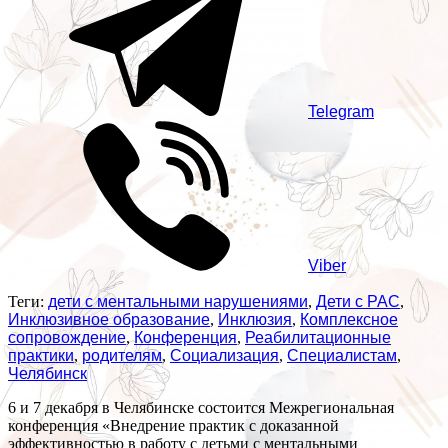
Telegram
Viber
Теги:
дети с ментальными нарушениями
,
Дети с РАС
,
Инклюзивное образование
,
Инклюзия
,
Комплексное
сопровождение
,
Конференция
,
Реабилитационные
практики
,
родителям
,
Социализация
,
Специалистам
,
Челябинск
6 и 7 декабря в Челябинске состоится Межрегиональная
конференция «Внедрение практик с доказанной
эффективностью в работу с детьми с ментальными