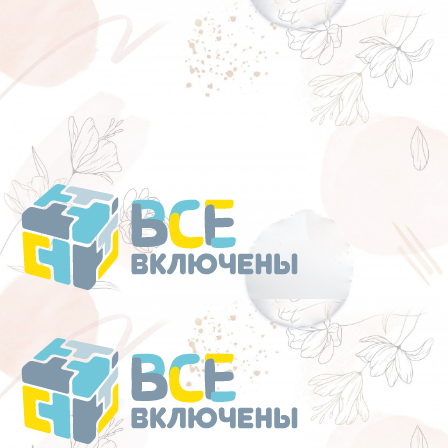
Перейти
к
содержанию