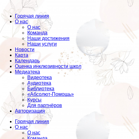
Горячая линия
О нас
О нас
Команда
Наши достижения
Наши услуги
Новости
Карта
Календарь
Оценка инклюзивности школ
Медиатека
Видеотека
Аудиотека
Библиотека
«Абсолют-Помощь»
Курсы
Для партнёров
Авторизация
Горячая линия
О нас
О нас
Команда