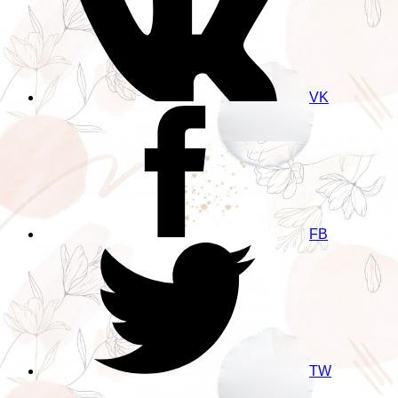
VK
FB
TW