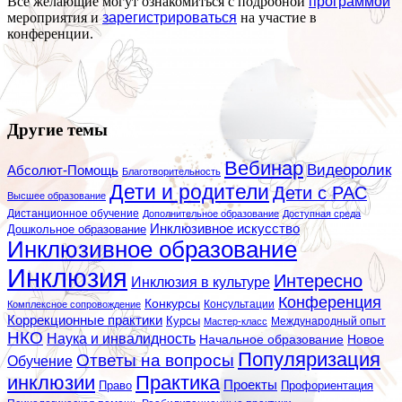
Все желающие могут ознакомиться с подробной
программой
мероприятия и
зарегистрироваться
на участие в
конференции.
Другие темы
Вебинар
Видеоролик
Абсолют-Помощь
Благотворительность
Дети и родители
Дети с РАС
Высшее образование
Дистанционное обучение
Дополнительное образование
Доступная среда
Инклюзивное искусство
Дошкольное образование
Инклюзивное образование
Инклюзия
Интересно
Инклюзия в культуре
Конференция
Конкурсы
Консультации
Комплексное сопровождение
Коррекционные практики
Курсы
Мастер-класс
Международный опыт
НКО
Наука и инвалидность
Начальное образование
Новое
Популяризация
Ответы на вопросы
Обучение
инклюзии
Практика
Проекты
Профориентация
Право