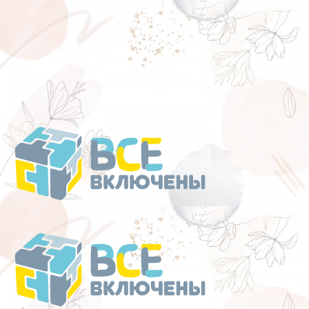
Перейти
к
содержанию