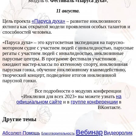
Модуль 6.
Фестиваль «Паруса духа»
,
11 августа
.
Цель проекта
«Паруса духа»
– развитие инклюзивного
яхтинга как открытой модели проявления особых талантов и
способностей человека.
«Паруса духа» – это кругосветная экспедиция на парусно-
моторном судне с участием людей с инвалидностью, парусные
регаты с участием людей с инвалидностью, инклюзивные
парусные центры. В программе фестиваля участников
ожидают мастер-классы по яхтенному спорту, инклюзивная
парусная гонка, обучение инклюзивному взаимодействию,
творческий концерт, подведение итогов инклюзивной
парусной гонки.
Все подробности о модулях конференции
«Инклюзия для всех 2023» вы можете узнать
на
официальном сайте
и в
группе конференции
в
ВКонтакте.
Другие темы
Вебинар
Видеоролик
Абсолют-Помощь
Благотворительность