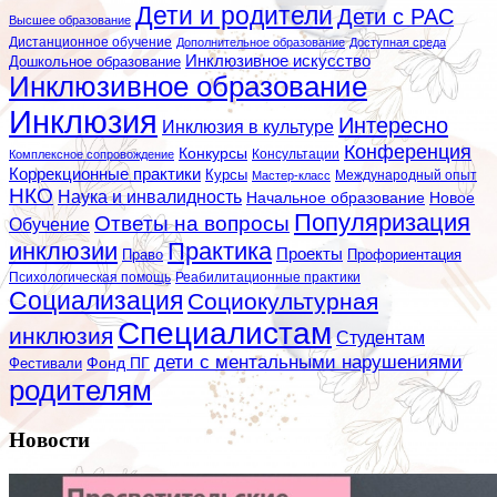
Дети и родители
Дети с РАС
Высшее образование
Дистанционное обучение
Дополнительное образование
Доступная среда
Инклюзивное искусство
Дошкольное образование
Инклюзивное образование
Инклюзия
Интересно
Инклюзия в культуре
Конференция
Конкурсы
Консультации
Комплексное сопровождение
Коррекционные практики
Курсы
Мастер-класс
Международный опыт
НКО
Наука и инвалидность
Начальное образование
Новое
Популяризация
Ответы на вопросы
Обучение
инклюзии
Практика
Проекты
Профориентация
Право
Психологическая помощь
Реабилитационные практики
Социализация
Социокультурная
Специалистам
инклюзия
Студентам
дети с ментальными нарушениями
Фестивали
Фонд ПГ
родителям
Новости