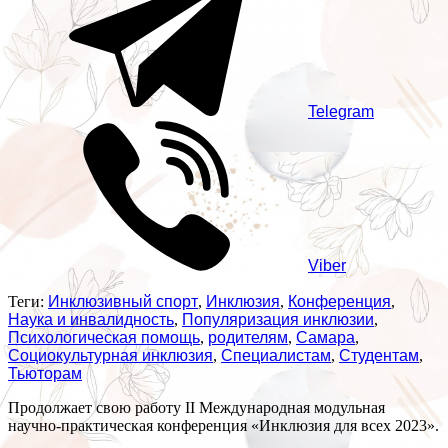
Telegram
Viber
Теги:
Инклюзивный спорт
,
Инклюзия
,
Конференция
,
Наука и инвалидность
,
Популяризация инклюзии
,
Психологическая помощь
,
родителям
,
Самара
,
Социокультурная инклюзия
,
Специалистам
,
Студентам
,
Тьюторам
Продолжает свою работу II Международная модульная
научно-практическая конференция «Инклюзия для всех 2023».