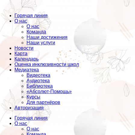
Горячая линия
О нас
О нас
Команда
Наши достижения
Наши услуги
Новости
Карта
Календарь
Оценка инклюзивности школ
Медиатека
Видеотека
Аудиотека
Библиотека
«Абсолют-Помощь»
Курсы
Для партнёров
Авторизация
Горячая линия
О нас
О нас
Команда