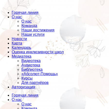
Горячая линия
О нас
О нас
Команда
Наши достижения
Наши услуги
Новости
Карта
Календарь
Оценка инклюзивности школ
Медиатека
Видеотека
Аудиотека
Библиотека
«Абсолют-Помощь»
Курсы
Для партнёров
Авторизация
Горячая линия
О нас
О нас
Команда