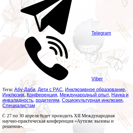
Telegram
Viber
Теги:
Абу-Даби
,
Дети с РАС
,
Инклюзивное образование
,
Инклюзия
,
Конференция
,
Международный опыт
,
Наука и
инвалидность
,
родителям
,
Социокультурная инклюзия
,
Специалистам
С 27 по 30 апреля будет проходить XII Международная
научно-практическая конференция «Аутизм: вызовы и
решения».