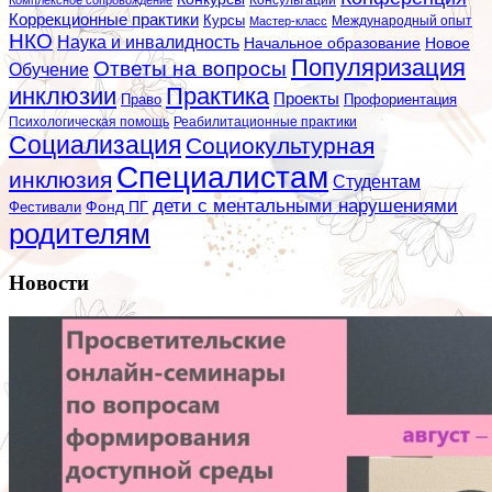
Коррекционные практики
Курсы
Мастер-класс
Международный опыт
НКО
Наука и инвалидность
Начальное образование
Новое
Популяризация
Ответы на вопросы
Обучение
инклюзии
Практика
Проекты
Профориентация
Право
Психологическая помощь
Реабилитационные практики
Социализация
Социокультурная
Специалистам
инклюзия
Студентам
дети с ментальными нарушениями
Фестивали
Фонд ПГ
родителям
Новости