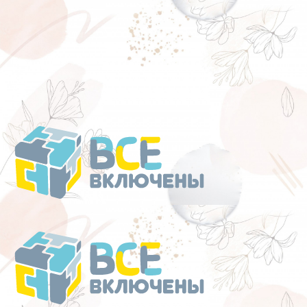
Перейти
к
содержанию