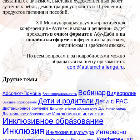
связанных с аутизмом, выставки художественных работ
аутичных ребят, демонстрация устройств и IT-решений,
продуктов питания и пособий.
XII Международная научно-практическая
конференция «Аутизм: вызовы и решения» будет
проходить
в очном формате
в Абу-Даби и
на
онлайн-платформе
конференции на русском,
английском и арабском языках.
По всем вопросам и за подробностями можно
обращаться на почту оргкомитета:
conf@autismchallenge.ru
.
Другие темы
Вебинар
Видеоролик
Абсолют-Помощь
Благотворительность
Дети и родители
Дети с РАС
Высшее образование
Дистанционное обучение
Дополнительное образование
Доступная среда
Инклюзивное искусство
Дошкольное образование
Инклюзивное образование
Инклюзия
Интересно
Инклюзия в культуре
Конференция
Конкурсы
Консультации
Комплексное сопровождение