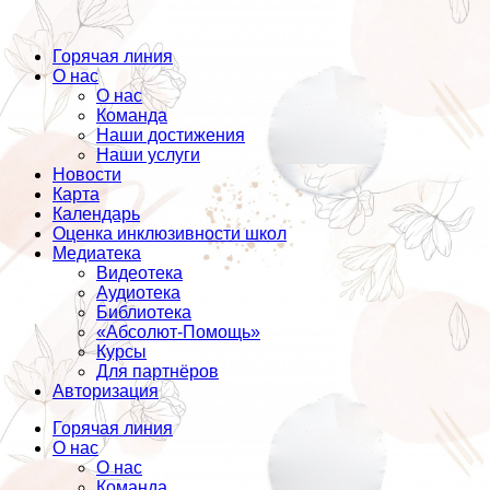
Горячая линия
О нас
О нас
Команда
Наши достижения
Наши услуги
Новости
Карта
Календарь
Оценка инклюзивности школ
Медиатека
Видеотека
Аудиотека
Библиотека
«Абсолют-Помощь»
Курсы
Для партнёров
Авторизация
Горячая линия
О нас
О нас
Команда