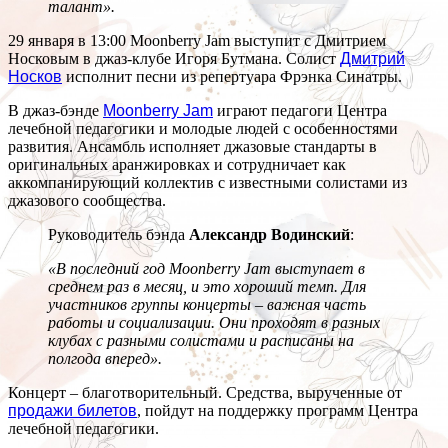
талант».
29 января в 13:00 Moonberry Jam выступит с Дмитрием
Носковым в джаз-клубе Игоря Бутмана. Солист
Дмитрий
Носков
исполнит песни из репертуара Фрэнка Синатры.
В джаз-бэнде
Moonberry Jam
играют педагоги Центра
лечебной педагогики и молодые людей с особенностями
развития. Ансамбль исполняет джазовые стандарты в
оригинальных аранжировках и сотрудничает как
аккомпанирующий коллектив с известными солистами из
джазового сообщества.
Руководитель бэнда
Александр Водинский
:
«В последний год Moonberry Jam выступает в
среднем раз в месяц, и это хороший темп. Для
участников группы концерты – важная часть
работы и социализации. Они проходят в разных
клубах с разными солистами и расписаны на
полгода вперед».
Концерт – благотворительный. Средства, вырученные от
продажи билетов
, пойдут на поддержку программ Центра
лечебной педагогики.