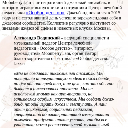
Moonberry Jam – интегративный джазовый ансамбль, в
котором играют выпускники и сотрудники Центра лечебной
педагогики
«Особое детство»
. Джаз-бэнд появился в 2015
году и на сегодняшний день успешно зарекомендовал себя в
джазовом сообществе. Коллектив регулярно выступает со
звездами джазовой сцены в известных клубах Москвы.
Александр Водинский
– ведущий специалист и
музыкальный педагог Центра лечебной
педагогики «Особое детство», гитарист,
руководитель Moonberry Jam, организатор
благотворительного фестиваля «Особое детство.
Jazz»:
«Мы не создавали инклюзивный ансамбль. Мы
построили интегративную модель в джаз-бэнде,
но для нас она средство, а не цель, как это обычно
бывает в инклюзивных проектах. Мы не
используем музыку как арт-терапию, не
занимаемся особым искусством. Мы создали джаз-
бэнд, чтобы играть джаз и выступать. А наш
опыт психологов, социальных педагогов,
специалистов по альтернативной коммуникации
помогает придумать такие условия, чтобы все
участники могли реализовать свой музыкальный