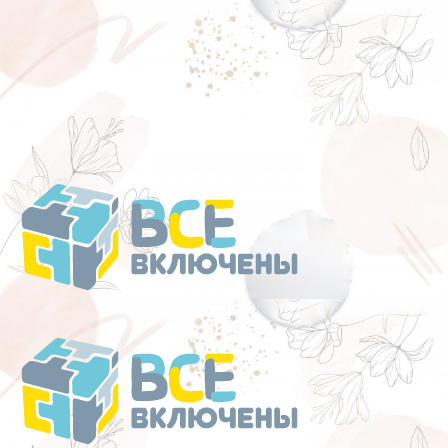
Перейти
к
содержанию