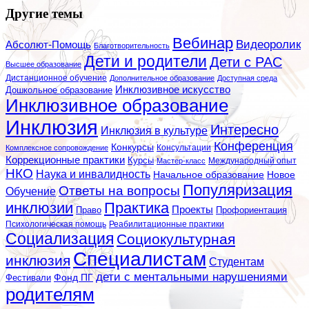
Другие темы
Вебинар
Видеоролик
Абсолют-Помощь
Благотворительность
Дети и родители
Дети с РАС
Высшее образование
Дистанционное обучение
Дополнительное образование
Доступная среда
Инклюзивное искусство
Дошкольное образование
Инклюзивное образование
Инклюзия
Интересно
Инклюзия в культуре
Конференция
Конкурсы
Консультации
Комплексное сопровождение
Коррекционные практики
Курсы
Мастер-класс
Международный опыт
НКО
Наука и инвалидность
Начальное образование
Новое
Популяризация
Ответы на вопросы
Обучение
инклюзии
Практика
Проекты
Профориентация
Право
Психологическая помощь
Реабилитационные практики
Социализация
Социокультурная
Специалистам
инклюзия
Студентам
дети с ментальными нарушениями
Фестивали
Фонд ПГ
родителям