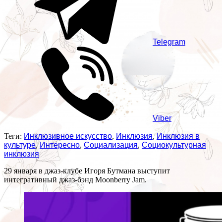
Telegram
Viber
Теги:
Инклюзивное искусство
,
Инклюзия
,
Инклюзия в
культуре
,
Интересно
,
Социализация
,
Социокультурная
инклюзия
29 января в джаз-клубе Игоря Бутмана выступит
интегративный джаз-бэнд Moonberry Jam.