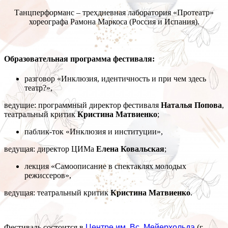
Танцперформанс – трехдневная лаборатория «Протеатр»
хореографа Рамона Маркоса (Россия и Испания).
Образовательная программа фестиваля
:
разговор «Инклюзия, идентичность и при чем здесь
театр?»,
ведущие: программный директор фестиваля
Наталья Попова
,
театральный критик
Кристина Матвиенко
;
паблик-ток «Инклюзия и институции»,
ведущая: директор ЦИМа
Елена Ковальская
;
лекция «Самоописание в спектаклях молодых
режиссеров»,
ведущая: театральный критик
Кристина Матвиенко
.
Фестиваль состоится в
Центре им. Вс. Мейерхольда
(г.