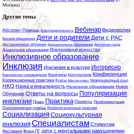
Москва).
Другие темы
Вебинар
Видеоролик
Абсолют-Помощь
Благотворительность
Дети и родители
Дети с РАС
Высшее образование
Дистанционное обучение
Дополнительное образование
Доступная среда
Инклюзивное искусство
Дошкольное образование
Инклюзивное образование
Инклюзия
Интересно
Инклюзия в культуре
Конференция
Конкурсы
Консультации
Комплексное сопровождение
Коррекционные практики
Курсы
Мастер-класс
Международный опыт
НКО
Наука и инвалидность
Начальное образование
Новое
Популяризация
Ответы на вопросы
Обучение
инклюзии
Практика
Проекты
Профориентация
Право
Психологическая помощь
Реабилитационные практики
Социализация
Социокультурная
Специалистам
инклюзия
Студентам
дети с ментальными нарушениями
Фестивали
Фонд ПГ