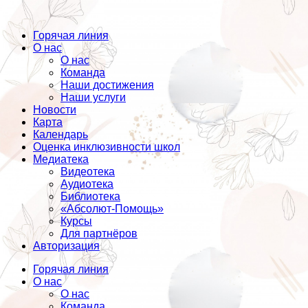
Горячая линия
О нас
О нас
Команда
Наши достижения
Наши услуги
Новости
Карта
Календарь
Оценка инклюзивности школ
Медиатека
Видеотека
Аудиотека
Библиотека
«Абсолют-Помощь»
Курсы
Для партнёров
Авторизация
Горячая линия
О нас
О нас
Команда