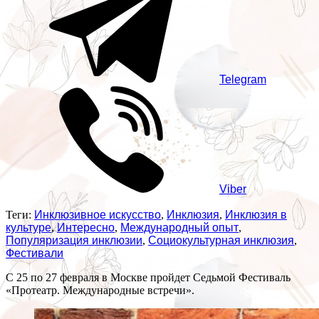
Telegram
Viber
Теги:
Инклюзивное искусство
,
Инклюзия
,
Инклюзия в
культуре
,
Интересно
,
Международный опыт
,
Популяризация инклюзии
,
Социокультурная инклюзия
,
Фестивали
С 25 по 27 февраля в Москве пройдет Седьмой Фестиваль
«Протеатр. Международные встречи».