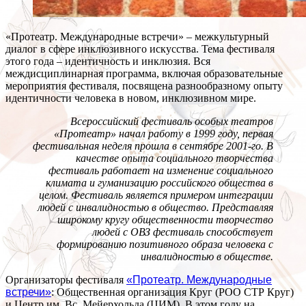
«Протеатр. Международные встречи» – межкультурный
диалог в сфере инклюзивного искусства. Тема фестиваля
этого года – идентичность и инклюзия. Вся
междисциплинарная программа, включая образовательные
мероприятия фестиваля, посвящена разнообразному опыту
идентичности человека в новом, инклюзивном мире.
Всероссийский фестиваль особых театров
«Протеатр» начал работу в 1999 году, первая
фестивальная неделя прошла в сентябре 2001-го. В
качестве опыта социального творчества
фестиваль работает на изменение социального
климата и гуманизацию российского общества в
целом. Фестиваль является примером интеграции
людей с инвалидностью в общество. Представляя
широкому кругу общественности творчество
людей с ОВЗ фестиваль способствует
формированию позитивного образа человека с
инвалидностью в обществе.
Организаторы фестиваля
«Протеатр. Международные
встречи»
: Общественная организация Круг (РОО СТР Круг)
и Центр им. Вс. Мейерхольда (ЦИМ). В этом году на