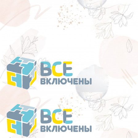
Перейти
к
содержанию