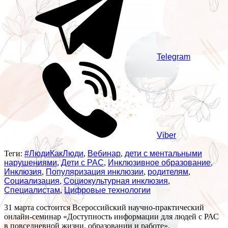
Telegram
Viber
Теги:
#ЛюдиКакЛюди
,
Вебинар
,
дети с ментальными
нарушениями
,
Дети с РАС
,
Инклюзивное образование
,
Инклюзия
,
Популяризация инклюзии
,
родителям
,
Социализация
,
Социокультурная инклюзия
,
Специалистам
,
Цифровые технологии
31 марта состоится Всероссийский научно-практический
онлайн-семинар «Доступность информации для людей с РАС
в повседневной жизни, образовании и работе».