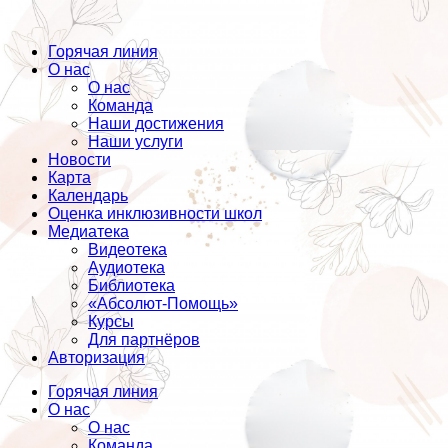
Горячая линия
О нас
О нас
Команда
Наши достижения
Наши услуги
Новости
Карта
Календарь
Оценка инклюзивности школ
Медиатека
Видеотека
Аудиотека
Библиотека
«Абсолют-Помощь»
Курсы
Для партнёров
Авторизация
Горячая линия
О нас
О нас
Команда