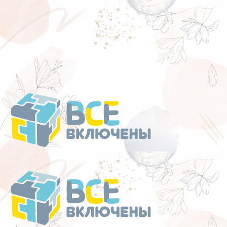
Перейти
к
содержанию