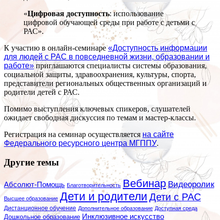
«
Цифровая доступность
: использование
цифровой обучающей среды при работе с детьми с
РАС».
К участию в онлайн-семинаре
«Доступность информации
для людей с РАС в повседневной жизни, образовании и
работе»
приглашаются специалисты системы образования,
социальной защиты, здравоохранения, культуры, спорта,
представители региональных общественных организаций и
родители детей с РАС.
Помимо выступления ключевых спикеров, слушателей
ожидает свободная дискуссия по темам и мастер-классы.
Регистрация на семинар осуществляется
на сайте
Федерального ресурсного центра МГППУ
.
Другие темы
Вебинар
Видеоролик
Абсолют-Помощь
Благотворительность
Дети и родители
Дети с РАС
Высшее образование
Дистанционное обучение
Дополнительное образование
Доступная среда
Инклюзивное искусство
Дошкольное образование