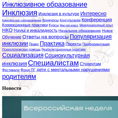
Инклюзивное образование
Инклюзия
Интересно
Инклюзия в культуре
Конференция
Конкурсы
Консультации
Комплексное сопровождение
Коррекционные практики
Курсы
Мастер-класс
Международный опыт
НКО
Наука и инвалидность
Начальное образование
Новое
Популяризация
Ответы на вопросы
Обучение
инклюзии
Практика
Проекты
Профориентация
Право
Психологическая помощь
Реабилитационные практики
Социализация
Социокультурная
Специалистам
инклюзия
Студентам
дети с ментальными нарушениями
Фестивали
Фонд ПГ
родителям
Новости