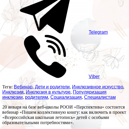
Telegram
Viber
Теги:
Вебинар
,
Дети и родители
,
Инклюзивное искусство
,
Инклюзия
,
Инклюзия в культуре
,
Популяризация
инклюзии
,
родителям
,
Социализация
,
Специалистам
20 января на базе веб-школы РООИ «Перспектива» состоится
вебинар «Пишем коллективную книгу: как включить в проект
«Всероссийская школьная летопись» детей с особыми
образовательными потребностями».