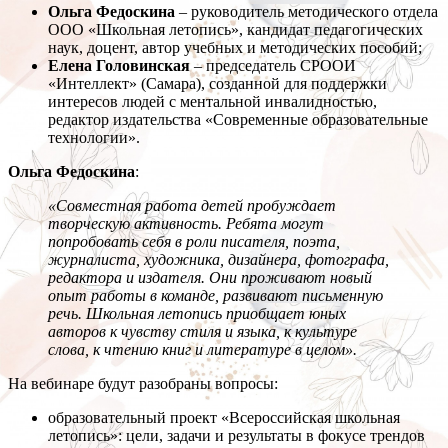
Ольга Федоскина
– руководитель методического отдела
ООО «Школьная летопись», кандидат педагогических
наук, доцент, автор учебных и методических пособий;
Елена Головинская
– председатель СРООИ
«Интеллект» (Самара), созданной для поддержки
интересов людей с ментальной инвалидностью,
редактор издательства «Современные образовательные
технологии».
Ольга Федоскина
:
«Совместная работа детей пробуждает
творческую активность. Ребята могут
попробовать себя в роли писателя, поэта,
журналиста, художника, дизайнера, фотографа,
редактора и издателя. Они проживают новый
опыт работы в команде, развивают письменную
речь. Школьная летопись приобщает юных
авторов к чувству стиля и языка, к культуре
слова, к чтению книг и литературе в целом».
На вебинаре будут разобраны вопросы:
образовательный проект «Всероссийская школьная
летопись»: цели, задачи и результаты в фокусе трендов