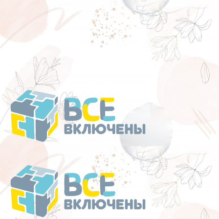
Перейти
к
содержанию