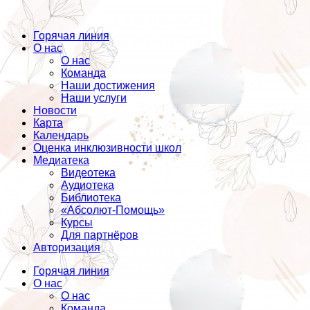
Горячая линия
О нас
О нас
Команда
Наши достижения
Наши услуги
Новости
Карта
Календарь
Оценка инклюзивности школ
Медиатека
Видеотека
Аудиотека
Библиотека
«Абсолют-Помощь»
Курсы
Для партнёров
Авторизация
Горячая линия
О нас
О нас
Команда