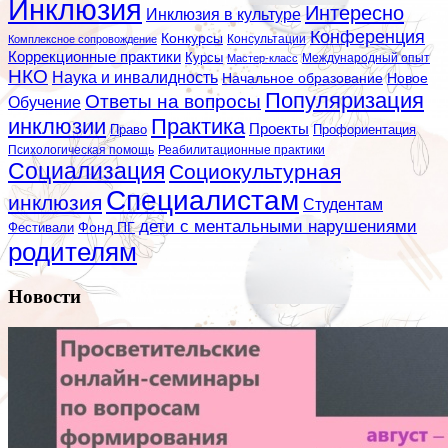
Инклюзия
Интересно
Инклюзия в культуре
Конференция
Конкурсы
Консультации
Комплексное сопровождение
Коррекционные практики
Курсы
Мастер-класс
Международный опыт
НКО
Наука и инвалидность
Начальное образование
Новое
Популяризация
Ответы на вопросы
Обучение
инклюзии
Практика
Проекты
Профориентация
Право
Психологическая помощь
Реабилитационные практики
Социализация
Социокультурная
Специалистам
инклюзия
Студентам
дети с ментальными нарушениями
Фестивали
Фонд ПГ
родителям
Новости