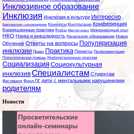
Инклюзивное образование
Инклюзия
Интересно
Инклюзия в культуре
Конференция
Конкурсы
Консультации
Комплексное сопровождение
Коррекционные практики
Курсы
Мастер-класс
Международный опыт
НКО
Наука и инвалидность
Начальное образование
Новое
Популяризация
Ответы на вопросы
Обучение
инклюзии
Практика
Проекты
Профориентация
Право
Психологическая помощь
Реабилитационные практики
Социализация
Социокультурная
Специалистам
инклюзия
Студентам
дети с ментальными нарушениями
Фестивали
Фонд ПГ
родителям
Новости