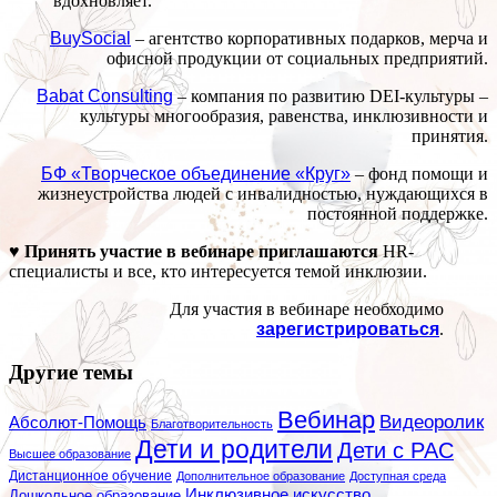
вдохновляет.
BuySocial
– агентство корпоративных подарков, мерча и
офисной продукции от социальных предприятий.
Babat Consulting
– компания по развитию DEI-культуры –
культуры многообразия, равенства, инклюзивности и
принятия.
БФ «Творческое объединение «Круг»
– фонд помощи и
жизнеустройства людей с инвалидностью, нуждающихся в
постоянной поддержке.
♥ Принять участие в вебинаре приглашаются
HR-
специалисты и все, кто интересуется темой инклюзии.
Для участия в вебинаре необходимо
зарегистрироваться
.
Другие темы
Вебинар
Видеоролик
Абсолют-Помощь
Благотворительность
Дети и родители
Дети с РАС
Высшее образование
Дистанционное обучение
Дополнительное образование
Доступная среда
Инклюзивное искусство
Дошкольное образование