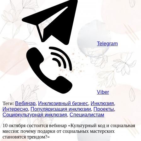
Telegram
Viber
Теги:
Вебинар
,
Инклюзивный бизнес
,
Инклюзия
,
Интересно
,
Популяризация инклюзии
,
Проекты
,
Социокультурная инклюзия
,
Специалистам
10 октября состоится вебинар «Культурный код и социальная
миссия: почему подарки от социальных мастерских
становятся трендом?»