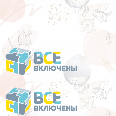
Перейти
к
содержанию