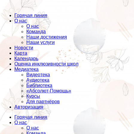
Горячая линия
О нас
О нас
Команда
Наши достижения
Наши услуги
Новости
Карта
Календарь
Оценка инклюзивности школ
Медиатека
Видеотека
Аудиотека
Библиотека
«Абсолют-Помощь»
Курсы
Для партнёров
Авторизация
Горячая линия
О нас
О нас
Команда