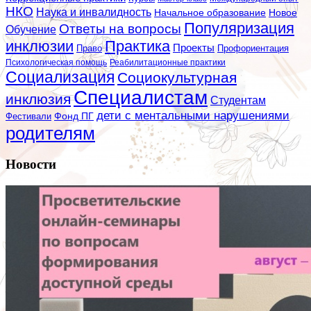
НКО
Наука и инвалидность
Начальное образование
Новое
Популяризация
Ответы на вопросы
Обучение
инклюзии
Практика
Проекты
Профориентация
Право
Психологическая помощь
Реабилитационные практики
Социализация
Социокультурная
Специалистам
инклюзия
Студентам
дети с ментальными нарушениями
Фестивали
Фонд ПГ
родителям
Новости