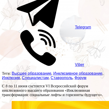
Telegram
Viber
Теги:
Высшее образование
,
Инклюзивное образование
,
Инклюзия
,
Специалистам
,
Ставрополь
,
Форум
С 8 по 11 июня состоится VI Всероссийский форум
инклюзивного высшего образования «Инклюзивная
трансформация: социальные лифты и горизонты будущего».