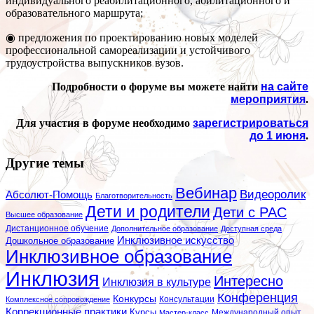
индивидуального реабилитационного, абилитационного и
образовательного маршрута;
◉ предложения по проектированию новых моделей
профессиональной самореализации и устойчивого
трудоустройства выпускников вузов.
Подробности о форуме вы можете найти
на сайте
мероприятия
.
Для участия в форуме необходимо
зарегистрироваться
до 1 июня
.
Другие темы
Вебинар
Видеоролик
Абсолют-Помощь
Благотворительность
Дети и родители
Дети с РАС
Высшее образование
Дистанционное обучение
Дополнительное образование
Доступная среда
Инклюзивное искусство
Дошкольное образование
Инклюзивное образование
Инклюзия
Интересно
Инклюзия в культуре
Конференция
Конкурсы
Консультации
Комплексное сопровождение
Коррекционные практики
Курсы
Мастер-класс
Международный опыт