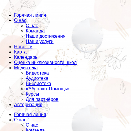
Горячая линия
О нас
О нас
Команда
Наши достижения
Наши услуги
Новости
Карта
Календарь
Оценка инклюзивности школ
Медиатека
Видеотека
Аудиотека
Библиотека
«Абсолют-Помощь»
Курсы
Для партнёров
Авторизация
Горячая линия
О нас
О нас
Команда