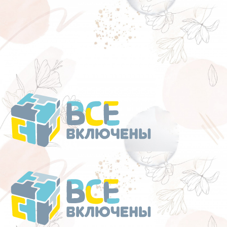
Перейти
к
содержанию