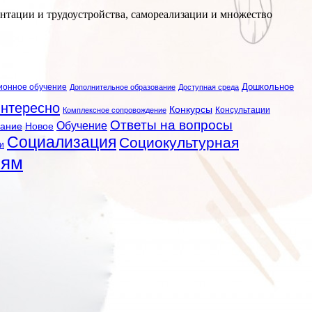
нтации и трудоустройства, самореализации и множество
ионное обучение
Дошкольное
Дополнительное образование
Доступная среда
нтересно
Конкурсы
Консультации
Комплексное сопровождение
Ответы на вопросы
Обучение
вание
Новое
Социализация
Социокультурная
и
лям