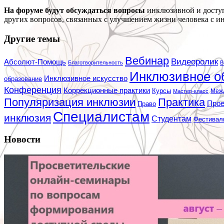
На форуме будут обсуждаться вопросы
инклюзивной и доступ
других вопросов, связанных с улучшением жизни человека с и
Другие темы
Вебинар
Видеоролик
Абсолют-Помощь
Благотворительность
В
Инклюзивное о
Инклюзивное искусство
образование
Конференция
Коррекционные практики
Курсы
Мастер-класс
Меж
Популяризация инклюзии
Практика
Про
Право
Специалистам
инклюзия
Студентам
Фестивал
Новости