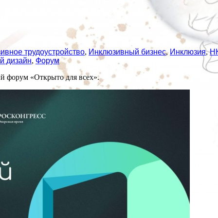
ивное трудоустройство
,
Инклюзивный бизнес
,
Инклюзия
,
Н
й дизайн
,
Форум
й форум «Открыто для всех».