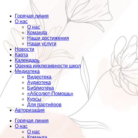
Горячая линия
О нас
О нас
Команда
Наши достижения
Наши услуги
Новости
Карта
Календарь
Оценка инклюзивности школ
Медиатека
Видеотека
Аудиотека
Библиотека
«Абсолют-Помощь»
Курсы
Для партнёров
Авторизация
Горячая линия
О нас
О нас
Команда