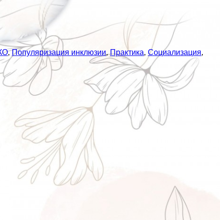
КО
,
Популяризация инклюзии
,
Практика
,
Социализация
,