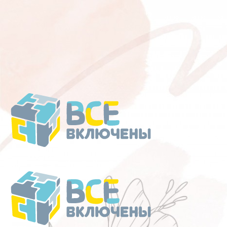
Перейти
к
содержанию