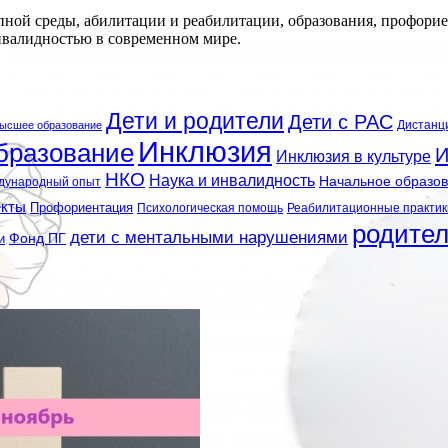
ной среды, абилитации и реабилитации, образования, профорие
нвалидностью в современном мире.
Дети и родители
Дети с РАС
Дистанц
ысшее образование
Инклюзия
бразование
И
Инклюзия в культуре
НКО
Наука и инвалидность
Начальное образо
дународный опыт
екты
Профориентация
Психологическая помощь
Реабилитационные практик
родите
дети с ментальными нарушениями
и
Фонд ПГ