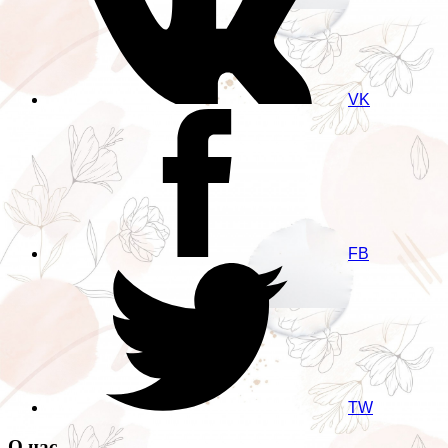
VK
FB
TW
О нас