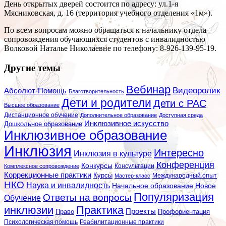
День открытых дверей состоится по адресу: ул.1-я
Мясниковская, д. 16 (территория учебного отделения «1м»).
По всем вопросам можно обращаться к начальнику отдела
сопровождения обучающихся студентов с инвалидностью
Волковой Наталье Николаевне по телефону: 8-926-139-95-19.
Другие темы
Вебинар
Видеоролик
Абсолют-Помощь
Благотворительность
Дети и родители
Дети с РАС
Высшее образование
Дистанционное обучение
Дополнительное образование
Доступная среда
Инклюзивное искусство
Дошкольное образование
Инклюзивное образование
Инклюзия
Интересно
Инклюзия в культуре
Конференция
Конкурсы
Консультации
Комплексное сопровождение
Коррекционные практики
Курсы
Мастер-класс
Международный опыт
НКО
Наука и инвалидность
Начальное образование
Новое
Популяризация
Ответы на вопросы
Обучение
инклюзии
Практика
Проекты
Профориентация
Право
Психологическая помощь
Реабилитационные практики