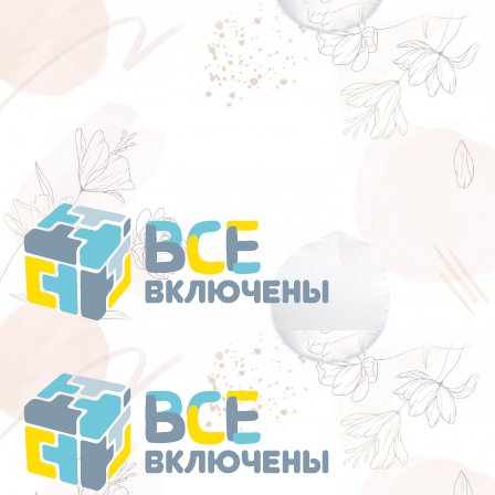
Перейти
к
содержанию