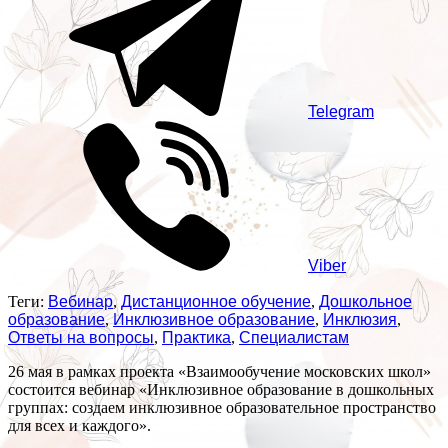
Telegram
Viber
Теги:
Вебинар
,
Дистанционное обучение
,
Дошкольное
образование
,
Инклюзивное образование
,
Инклюзия
,
Ответы на вопросы
,
Практика
,
Специалистам
26 мая в рамках проекта «Взаимообучение московских школ»
состоится вебинар «Инклюзивное образование в дошкольных
группах: создаем инклюзивное образовательное пространство
для всех и каждого».