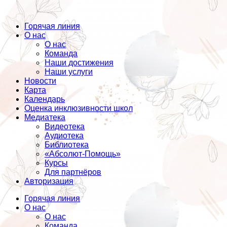
Горячая линия
О нас
О нас
Команда
Наши достижения
Наши услуги
Новости
Карта
Календарь
Оценка инклюзивности школ
Медиатека
Видеотека
Аудиотека
Библиотека
«Абсолют-Помощь»
Курсы
Для партнёров
Авторизация
Горячая линия
О нас
О нас
Команда