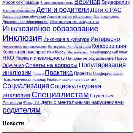
Вебинар
Видеоролик
Абсолют-Помощь
Благотворительность
Дети и родители
Дети с РАС
Высшее образование
Дистанционное обучение
Дополнительное образование
Доступная среда
Инклюзивное искусство
Дошкольное образование
Инклюзивное образование
Инклюзия
Интересно
Инклюзия в культуре
Конференция
Конкурсы
Консультации
Комплексное сопровождение
Коррекционные практики
Курсы
Мастер-класс
Международный опыт
НКО
Наука и инвалидность
Начальное образование
Новое
Популяризация
Ответы на вопросы
Обучение
инклюзии
Практика
Проекты
Профориентация
Право
Психологическая помощь
Реабилитационные практики
Социализация
Социокультурная
Специалистам
инклюзия
Студентам
дети с ментальными нарушениями
Фестивали
Фонд ПГ
родителям
Новости