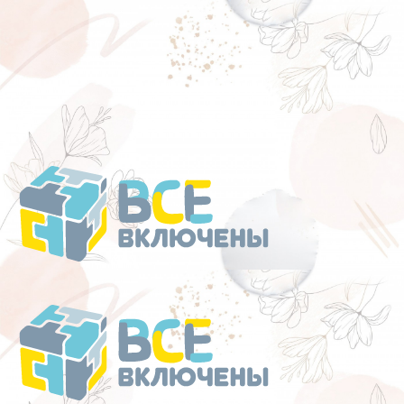
Перейти
к
содержанию