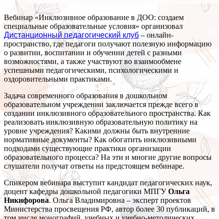
Вебинар «Инклюзивное образование в ДОО: создаем
специальные образовательные условия» организовал
Дистанционный педагогический клуб
– онлайн-
пространство, где педагоги получают полезную информацию
о развитии, воспитании и обучении детей с разными
возможностями, а также участвуют во взаимообмене
успешными педагогическими, психологическими и
оздоровительными практиками.
Задача современного образования в дошкольном
образовательном учреждении заключается прежде всего в
создании инклюзивного образовательного пространства. Как
реализовать инклюзивную образовательную политику на
уровне учреждения? Какими должны быть внутренние
нормативные документы? Как обогатить инклюзивными
подходами существующие практики организации
образовательного процесса? На эти и многие другие вопросы
слушатели получат ответы на предстоящем вебинаре.
Спикером вебинара выступит кандидат педагогических наук,
доцент кафедры дошкольной педагогики МПГУ
Ольга
Никифорова
. Ольга Владимировна – эксперт проектов
Министерства просвещения РФ, автор более 30 публикаций, в
том числе монографий, учебных и учебно-методических