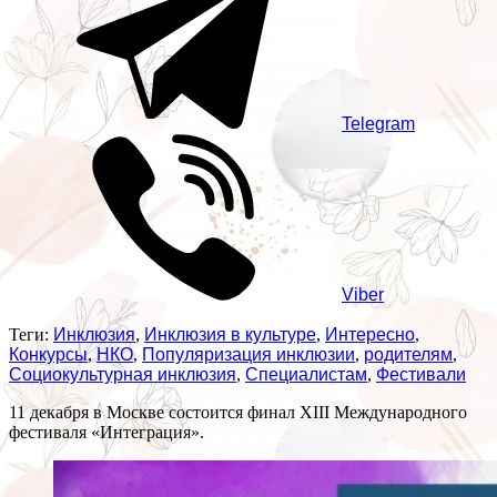
Telegram
Viber
Теги:
Инклюзия
,
Инклюзия в культуре
,
Интересно
,
Конкурсы
,
НКО
,
Популяризация инклюзии
,
родителям
,
Социокультурная инклюзия
,
Специалистам
,
Фестивали
11 декабря в Москве состоится финал XIII Международного
фестиваля «Интеграция».