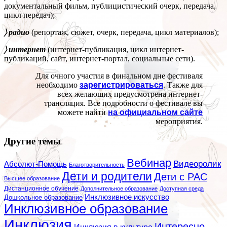
документальный фильм, публицистический очерк, передача,
цикл передач);
〉 радио
(репортаж, сюжет, очерк, передача, цикл материалов);
〉 интернет
(интернет-публикация, цикл интернет-
публикаций, сайт, интернет-портал, социальные сети).
Для очного участия в финальном дне фестиваля
необходимо
зарегистрироваться
. Также для
всех желающих предусмотрена интернет-
трансляция. Все подробности о фестивале вы
можете найти
на официальном сайте
мероприятия.
Другие темы
Вебинар
Видеоролик
Абсолют-Помощь
Благотворительность
Дети и родители
Дети с РАС
Высшее образование
Дистанционное обучение
Дополнительное образование
Доступная среда
Инклюзивное искусство
Дошкольное образование
Инклюзивное образование
Инклюзия
Интересно
Инклюзия в культуре