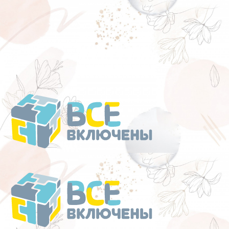
Перейти
к
содержанию