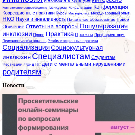
Конференция
Конкурсы
Консультации
Комплексное сопровождение
Коррекционные практики
Курсы
Мастер-класс
Международный опыт
НКО
Наука и инвалидность
Начальное образование
Новое
Популяризация
Ответы на вопросы
Обучение
инклюзии
Практика
Проекты
Профориентация
Право
Психологическая помощь
Реабилитационные практики
Социализация
Социокультурная
Специалистам
инклюзия
Студентам
дети с ментальными нарушениями
Фестивали
Фонд ПГ
родителям
Новости