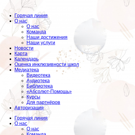
Горячая линия
О нас
О нас
Команда
Наши достижения
Наши услуги
Новости
Карта
Календарь
Оценка инклюзивности школ
Медиатека
Видеотека
Аудиотека
Библиотека
«Абсолют-Помощь»
Курсы
Для партнёров
Авторизация
Горячая линия
О нас
О нас
Команда