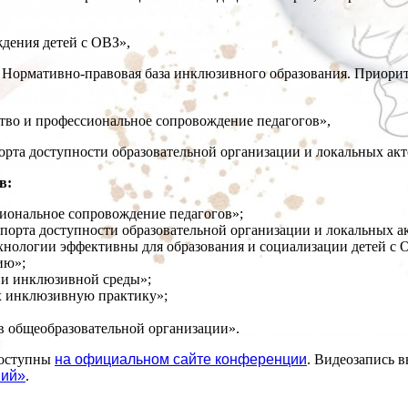
дения детей с ОВЗ»,
 Нормативно-правовая база инклюзивного образования. Приорит
ство и профессиональное сопровождение педагогов»,
порта доступности образовательной организации и локальных ак
в:
сиональное сопровождение педагогов»;
спорта доступности образовательной организации и локальных 
хнологии эффективны для образования и социализации детей с 
ию»;
ии инклюзивной среды»;
 инклюзивную практику»;
в общеобразовательной организации».
доступны
на официальном сайте конференции
. Видеозапись в
ний»
.