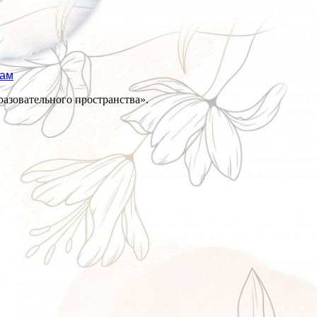
там
разовательного пространства».