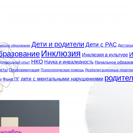
Дети и родители
Дети с РАС
Дистанц
ысшее образование
Инклюзия
бразование
И
Инклюзия в культуре
НКО
Наука и инвалидность
Начальное образо
дународный опыт
екты
Профориентация
Психологическая помощь
Реабилитационные практик
родите
дети с ментальными нарушениями
и
Фонд ПГ