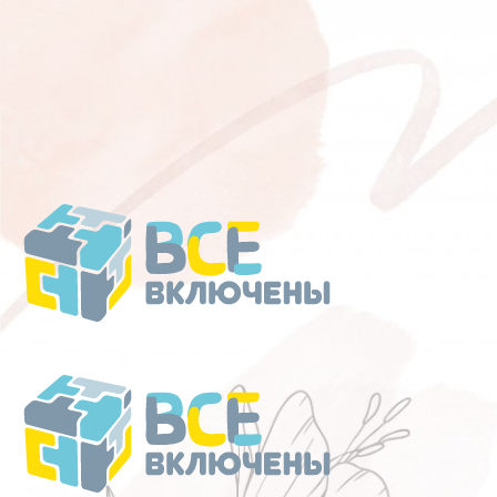
Перейти
к
содержанию