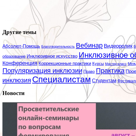
Другие темы
Вебинар
Видеоролик
Абсолют-Помощь
Благотворительность
В
Инклюзивное о
Инклюзивное искусство
образование
Конференция
Коррекционные практики
Курсы
Мастер-класс
Меж
Популяризация инклюзии
Практика
Про
Право
Специалистам
инклюзия
Студентам
Фестивал
Новости