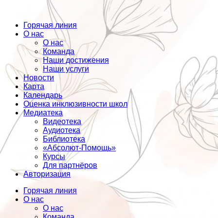
Горячая линия
О нас
О нас
Команда
Наши достижения
Наши услуги
Новости
Карта
Календарь
Оценка инклюзивности школ
Медиатека
Видеотека
Аудиотека
Библиотека
«Абсолют-Помощь»
Курсы
Для партнёров
Авторизация
Горячая линия
О нас
О нас
Команда