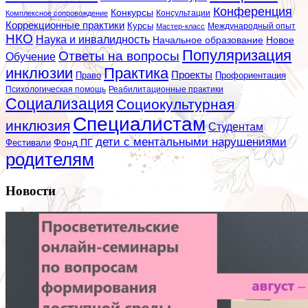
Конференция
Конкурсы
Консультации
Комплексное сопровождение
Коррекционные практики
Курсы
Мастер-класс
Международный опыт
НКО
Наука и инвалидность
Начальное образование
Новое
Популяризация
Ответы на вопросы
Обучение
инклюзии
Практика
Проекты
Профориентация
Право
Психологическая помощь
Реабилитационные практики
Социализация
Социокультурная
Специалистам
инклюзия
Студентам
дети с ментальными нарушениями
Фестивали
Фонд ПГ
родителям
Новости