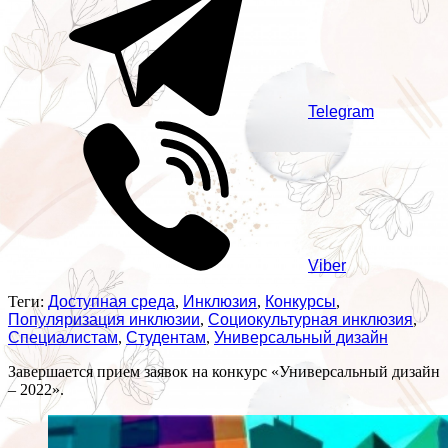
Telegram
Viber
Теги:
Доступная среда
,
Инклюзия
,
Конкурсы
,
Популяризация инклюзии
,
Социокультурная инклюзия
,
Специалистам
,
Студентам
,
Универсальный дизайн
Завершается прием заявок на конкурс «Универсальный дизайн
– 2022».