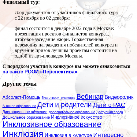
Финальный тур:
сбор документов от участников финального тура –
с 22 ноября по 02 декабря;
финал состоится в декабре 2022 года в Москве:
презентация проектов финалистов конкурса,
итоговое заседание жюри. Торжественная
церемония награждения победителей конкурса и
вручение призов лучшим проектам состоится на
одной из арт-площадок Москвы.
С порядком участия в конкурсе вы можете ознакомиться
на сайте РООИ «Перспектива»
.
Другие темы
Вебинар
Видеоролик
Абсолют-Помощь
Благотворительность
Дети и родители
Дети с РАС
Высшее образование
Дистанционное обучение
Дополнительное образование
Доступная среда
Инклюзивное искусство
Дошкольное образование
Инклюзивное образование
Инклюзия
Интересно
Инклюзия в культуре