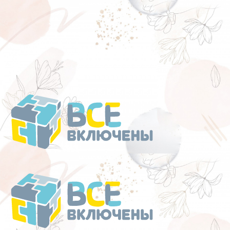
Перейти
к
содержанию