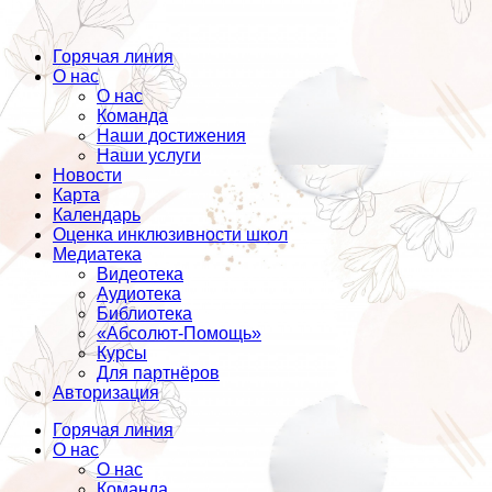
Горячая линия
О нас
О нас
Команда
Наши достижения
Наши услуги
Новости
Карта
Календарь
Оценка инклюзивности школ
Медиатека
Видеотека
Аудиотека
Библиотека
«Абсолют-Помощь»
Курсы
Для партнёров
Авторизация
Горячая линия
О нас
О нас
Команда