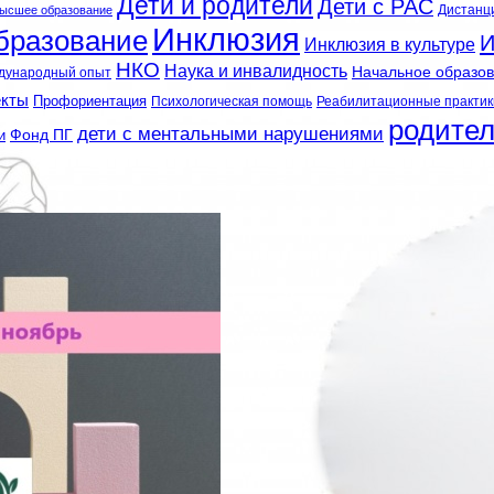
Дети и родители
Дети с РАС
Дистанц
ысшее образование
Инклюзия
бразование
И
Инклюзия в культуре
НКО
Наука и инвалидность
Начальное образо
дународный опыт
екты
Профориентация
Психологическая помощь
Реабилитационные практик
родите
дети с ментальными нарушениями
и
Фонд ПГ