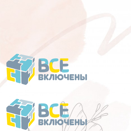
Перейти
к
содержанию