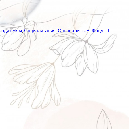
родителям
,
Социализация
,
Специалистам
,
Фонд ПГ