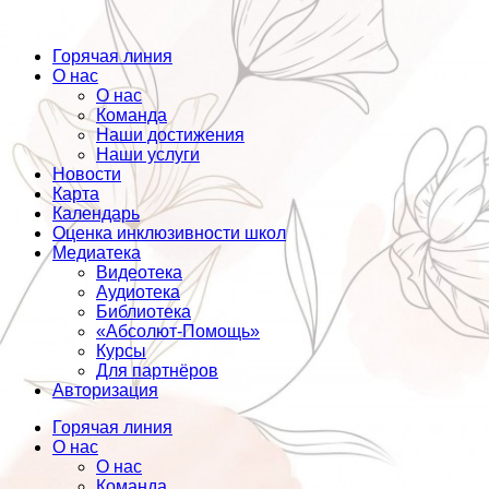
Горячая линия
О нас
О нас
Команда
Наши достижения
Наши услуги
Новости
Карта
Календарь
Оценка инклюзивности школ
Медиатека
Видеотека
Аудиотека
Библиотека
«Абсолют-Помощь»
Курсы
Для партнёров
Авторизация
Горячая линия
О нас
О нас
Команда