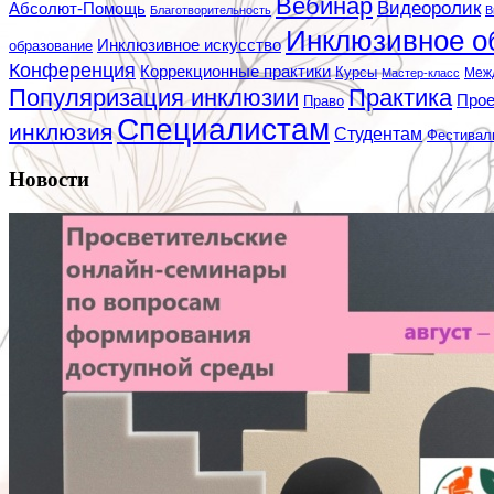
Вебинар
Видеоролик
Абсолют-Помощь
Благотворительность
В
Инклюзивное о
Инклюзивное искусство
образование
Конференция
Коррекционные практики
Курсы
Мастер-класс
Меж
Популяризация инклюзии
Практика
Про
Право
Специалистам
инклюзия
Студентам
Фестивал
Новости