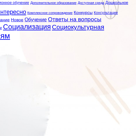
ионное обучение
Дошкольное
Дополнительное образование
Доступная среда
нтересно
Конкурсы
Консультации
Комплексное сопровождение
Ответы на вопросы
Обучение
вание
Новое
Социализация
Социокультурная
и
лям