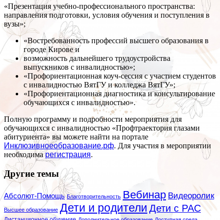
«Презентация учебно-профессионального пространства:
направления подготовки, условия обучения и поступления в
вузы»;
«Востребованность профессий высшего образования в
городе Кирове и
возможность дальнейшего трудоустройства
выпускников с инвалидностью»;
«Профориентационная коуч-сеcсия с участием студентов
с инвалидностью ВятГУ и колледжа ВятГУ»;
«Профориентационная диагностика и консультирование
обучающихся с инвалидностью».
Полную программу и подробности мероприятия для
обучающихся с инвалидностью «Профтраектория глазами
абитуриента» вы можете найти на портале
Инклюзивноеобразование.рф
. Для участия в мероприятии
необходима
регистрация
.
Другие темы
Вебинар
Видеоролик
Абсолют-Помощь
Благотворительность
Дети и родители
Дети с РАС
Высшее образование
Дистанционное обучение
Дополнительное образование
Доступная среда