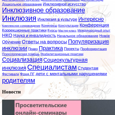
Инклюзивное искусство
Дошкольное образование
Инклюзивное образование
Инклюзия
Интересно
Инклюзия в культуре
Конференция
Конкурсы
Консультации
Комплексное сопровождение
Коррекционные практики
Курсы
Мастер-класс
Международный опыт
НКО
Наука и инвалидность
Начальное образование
Новое
Популяризация
Ответы на вопросы
Обучение
инклюзии
Практика
Проекты
Профориентация
Право
Психологическая помощь
Реабилитационные практики
Социализация
Социокультурная
Специалистам
инклюзия
Студентам
дети с ментальными нарушениями
Фестивали
Фонд ПГ
родителям
Новости