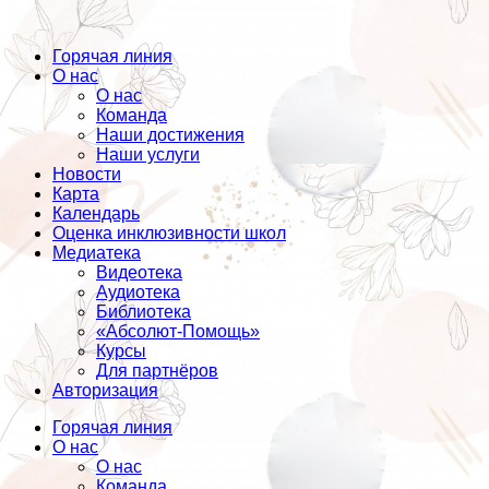
Горячая линия
О нас
О нас
Команда
Наши достижения
Наши услуги
Новости
Карта
Календарь
Оценка инклюзивности школ
Медиатека
Видеотека
Аудиотека
Библиотека
«Абсолют-Помощь»
Курсы
Для партнёров
Авторизация
Горячая линия
О нас
О нас
Команда