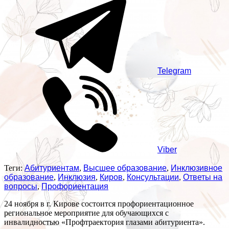
Telegram
Viber
Теги:
Абитуриентам
,
Высшее образование
,
Инклюзивное
образование
,
Инклюзия
,
Киров
,
Консультации
,
Ответы на
вопросы
,
Профориентация
24 ноября в г. Кирове состоится профориентационное
региональное мероприятие для обучающихся с
инвалидностью «Профтраектория глазами абитуриента».