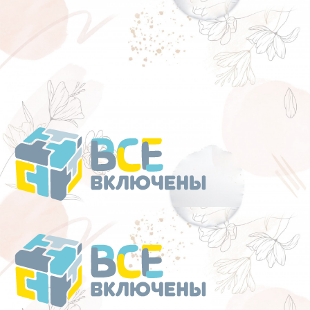
Перейти
к
содержанию