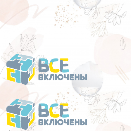
Перейти
к
содержанию