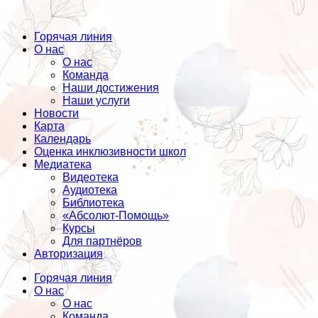
Горячая линия
О нас
О нас
Команда
Наши достижения
Наши услуги
Новости
Карта
Календарь
Оценка инклюзивности школ
Медиатека
Видеотека
Аудиотека
Библиотека
«Абсолют-Помощь»
Курсы
Для партнёров
Авторизация
Горячая линия
О нас
О нас
Команда