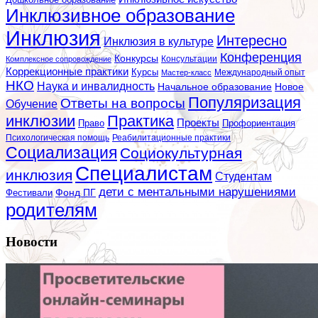
Инклюзивное образование
Инклюзия
Интересно
Инклюзия в культуре
Конференция
Конкурсы
Консультации
Комплексное сопровождение
Коррекционные практики
Курсы
Мастер-класс
Международный опыт
НКО
Наука и инвалидность
Начальное образование
Новое
Популяризация
Ответы на вопросы
Обучение
инклюзии
Практика
Проекты
Профориентация
Право
Психологическая помощь
Реабилитационные практики
Социализация
Социокультурная
Специалистам
инклюзия
Студентам
дети с ментальными нарушениями
Фестивали
Фонд ПГ
родителям
Новости