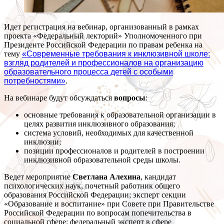
Идет регистрация на вебинар, организованный в рамках
проекта «Федеральный лекторий» Уполномоченного при
Президенте Российской Федерации по правам ребенка на
тему
«Современные требования к инклюзивной школе:
взгляд родителей и профессионалов на организацию
образовательного процесса детей с особыми
потребностями»
.
На вебинаре будут обсуждаться
вопросы
:
основные требования к образовательной организации в
целях развития инклюзивного образования;
система условий, необходимых для качественной
инклюзии;
позиции профессионалов и родителей в построении
инклюзивной образовательной среды школы.
Ведет мероприятие
Светлана Алехина
, кандидат
психологических наук, почетный работник общего
образования Российской Федерации; эксперт секции
«Образование и воспитание» при Совете при Правительстве
Российской Федерации по вопросам попечительства в
социальной сфере; федеральный эксперт в сфере