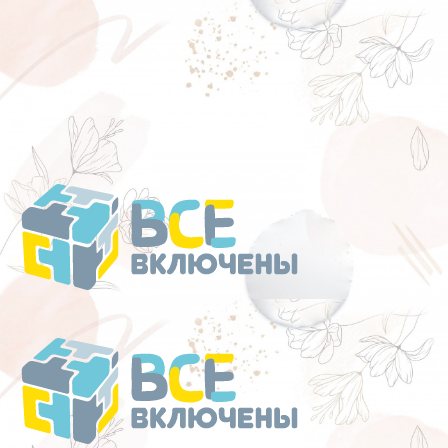
Перейти
к
содержанию