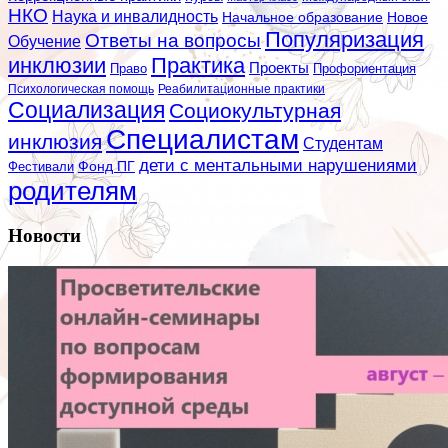
НКО
Наука и инвалидность
Начальное образование
Новое
Популяризация
Ответы на вопросы
Обучение
инклюзии
Практика
Проекты
Профориентация
Право
Психологическая помощь
Реабилитационные практики
Социализация
Социокультурная
Специалистам
инклюзия
Студентам
дети с ментальными нарушениями
Фестивали
Фонд ПГ
родителям
Новости