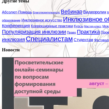
Другие темы
Вебинар
Видеоролик
Абсолют-Помощь
Благотворительность
В
Инклюзивное о
Инклюзивное искусство
образование
Конференция
Коррекционные практики
Курсы
Мастер-класс
Меж
Популяризация инклюзии
Практика
Про
Право
Специалистам
инклюзия
Студентам
Фестивал
Новости