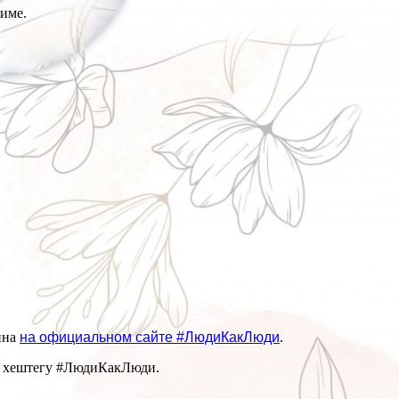
жиме.
пна
на официальном сайте #ЛюдиКакЛюди
.
по хештегу #ЛюдиКакЛюди.