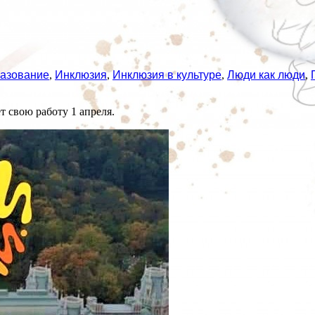
азование
,
Инклюзия
,
Инклюзия в культуре
,
Люди как люди
,
свою работу 1 апреля.