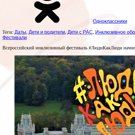
Одноклассники
Теги:
Даты
,
Дети и родители
,
Дети с РАС
,
Инклюзивное обр
Фестивали
Всероссийский инклюзивный фестиваль #ЛюдиКакЛюди начнет 