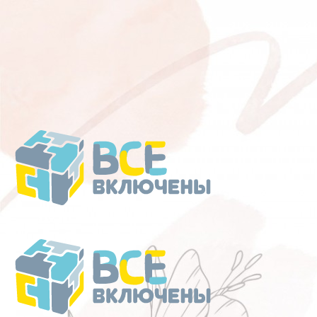
Перейти
к
содержанию