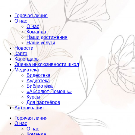
Горячая линия
О нас
О нас
Команда
Наши достижения
Наши услуги
Новости
Карта
Календарь
Оценка инклюзивности школ
Медиатека
Видеотека
Аудиотека
Библиотека
«Абсолют-Помощь»
Курсы
Для партнёров
Авторизация
Горячая линия
О нас
О нас
Команда