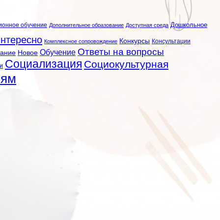
ионное обучение
Дошкольное
Дополнительное образование
Доступная среда
нтересно
Конкурсы
Консультации
Комплексное сопровождение
Ответы на вопросы
Обучение
вание
Новое
Социализация
Социокультурная
и
лям