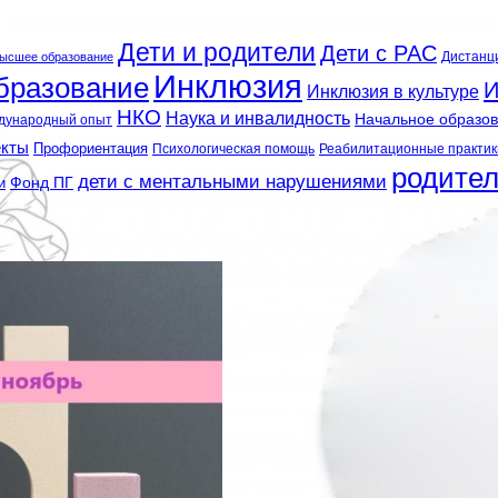
Дети и родители
Дети с РАС
Дистанц
ысшее образование
Инклюзия
бразование
И
Инклюзия в культуре
НКО
Наука и инвалидность
Начальное образо
дународный опыт
екты
Профориентация
Психологическая помощь
Реабилитационные практик
родите
дети с ментальными нарушениями
и
Фонд ПГ