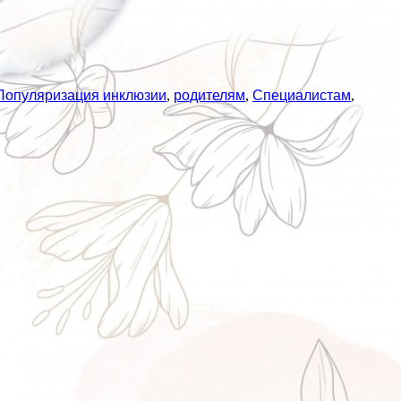
Популяризация инклюзии
,
родителям
,
Специалистам
,