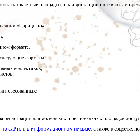
работать как очные площадки, так и дистанционные в онлайн-ре
оведник «Царицыно»;
в;
нном формате.
 следующие форматы:
льных коллективов;
листов;
заинтересованных;
ма регистрации для московских и региональных площадок досту
и
на сайте
и
в информационном письме
, а также в соцсетях 