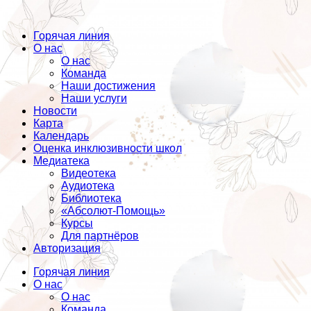
Горячая линия
О нас
О нас
Команда
Наши достижения
Наши услуги
Новости
Карта
Календарь
Оценка инклюзивности школ
Медиатека
Видеотека
Аудиотека
Библиотека
«Абсолют-Помощь»
Курсы
Для партнёров
Авторизация
Горячая линия
О нас
О нас
Команда