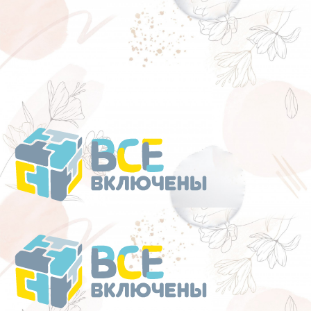
Перейти
к
содержанию