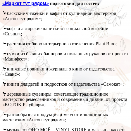
«Маркет тут рядом»
подготовил для гостей:
🦩баскские чизкейки и вафли от кулинарной мастерской
«Антон тут рядом»;
🦩кофе и авторские напитки от социальной кофейни
«Спэшл»;
🦩растения от бюро интерьерного озеленения Plant Buro;
🦩сумки из бывших баннеров и пожарных рукавов от проекта
«Манифест»;
🦩книжные новинки и журналы о кино от издательства
«Сеанс»;
🦩книги для детей и подростков от издательства «Самокат»;
🦩деревянные сувениры, сочетающие традиционное
мастерство ремесленников и современный дизайн, от проекта
«KOTOK Playthings»;
🦩разнообразная продукция и мерч от инклюзивных
мастерских «Антон тут рядом»;
🦩музыка от ОНО МОЁ ||| VINYL STORE и магазина кассет