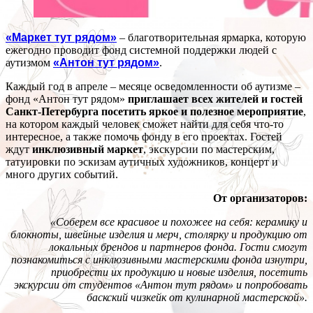
«Маркет тут рядом»
– благотворительная ярмарка, которую
ежегодно проводит фонд системной поддержки людей с
аутизмом
«Антон тут рядом»
.
Каждый год в апреле – месяце осведомленности об аутизме –
фонд «Антон тут рядом»
приглашает всех жителей и гостей
Санкт-Петербурга посетить яркое и полезное мероприятие
,
на котором каждый человек сможет найти для себя что-то
интересное, а также помочь фонду в его проектах. Гостей
ждут
инклюзивный маркет
, экскурсии по мастерским,
татуировки по эскизам аутичных художников, концерт и
много других событий.
От организаторов:
«Соберем все красивое и похожее на себя: керамику и
блокноты, швейные изделия и мерч, столярку и продукцию от
локальных брендов и партнеров фонда. Гости смогут
познакомиться с инклюзивными мастерскими фонда изнутри,
приобрести их продукцию и новые изделия, посетить
экскурсии от студентов «Антон тут рядом» и попробовать
баскский чизкейк от кулинарной мастерской».