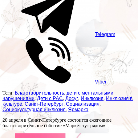
Telegram
Viber
Теги:
Благотворительность
,
дети с ментальными
нарушениями
,
Дети с РАС
,
Досуг
,
Инклюзия
,
Инклюзия в
культуре
,
Санкт-Петербург
,
Социализация
,
Социокультурная инклюзия
,
Ярмарка
20 апреля в Санкт-Петербурге состоится ежегодное
благотворительное событие «Маркет тут рядом».