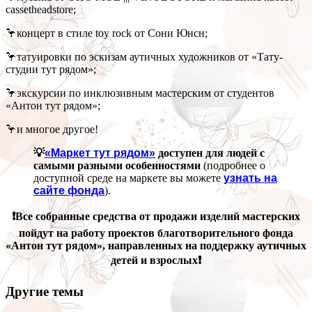
cassetheadstore;
🦩концерт в стиле toy rock от Сони Юнсн;
🦩татуировки по эскизам аутичных художников от «Тату-
студии тут рядом»;
🦩экскурсии по инклюзивным мастерским от студентов
«Антон тут рядом»;
🦩и многое другое!
💡
«Маркет тут рядом»
доступен для людей с
самыми разными особенностями
(подробнее о
доступной среде на маркете вы можете
узнать на
сайте фонда
).
❗Все собранные средства от продажи изделий мастерских
пойдут на работу проектов благотворительного фонда
«Антон тут рядом», направленных на поддержку аутичных
детей и взрослых❗
Другие темы