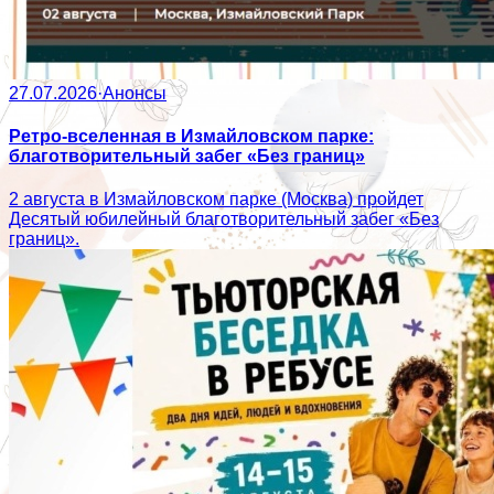
27.07.2026
·
Анонсы
Ретро-вселенная в Измайловском парке:
благотворительный забег «Без границ»
2 августа в Измайловском парке (Москва) пройдет
Десятый юбилейный благотворительный забег «Без
границ».