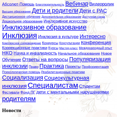
Вебинар
Видеоролик
Абсолют-Помощь
Благотворительность
Дети и родители
Дети с РАС
Высшее образование
Дистанционное обучение
Дополнительное образование
Доступная среда
Инклюзивное искусство
Дошкольное образование
Инклюзивное образование
Инклюзия
Интересно
Инклюзия в культуре
Конференция
Конкурсы
Консультации
Комплексное сопровождение
Коррекционные практики
Курсы
Мастер-класс
Международный опыт
НКО
Наука и инвалидность
Начальное образование
Новое
Популяризация
Ответы на вопросы
Обучение
инклюзии
Практика
Проекты
Профориентация
Право
Психологическая помощь
Реабилитационные практики
Социализация
Социокультурная
Специалистам
инклюзия
Студентам
дети с ментальными нарушениями
Фестивали
Фонд ПГ
родителям
Новости