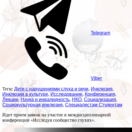
Telegram
Viber
Теги:
Дети с нарушениями слуха и речи
,
Инклюзия
,
Инклюзия в культуре
,
Исследование
,
Конференция
,
Лекции
,
Наука и инвалидность
,
НКО
,
Социализация
,
Социокультурная инклюзия
,
Специалистам Студентам
Идет прием заявок на участие в междисциплинарной
конференции «Исследуя сообщество глухих».