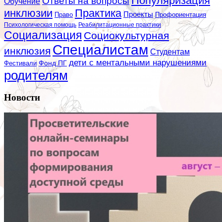
Популяризация
Ответы на вопросы
Обучение
инклюзии
Практика
Проекты
Профориентация
Право
Психологическая помощь
Реабилитационные практики
Социализация
Социокультурная
Специалистам
инклюзия
Студентам
дети с ментальными нарушениями
Фестивали
Фонд ПГ
родителям
Новости