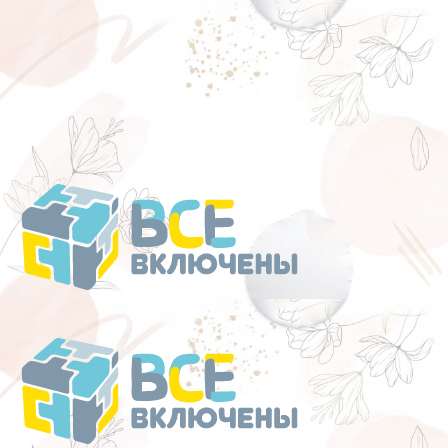
Перейти
к
содержанию