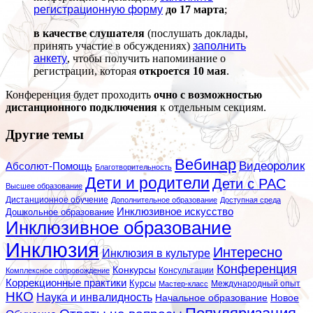
регистрационную форму
до 17 марта
;
в качестве слушателя
(послушать доклады,
принять участие в обсуждениях)
заполнить
анкету
, чтобы получить напоминание о
регистрации, которая
откроется 10 мая
.
Конференция будет проходить
очно с возможностью
дистанционного подключения
к отдельным секциям.
Другие темы
Вебинар
Видеоролик
Абсолют-Помощь
Благотворительность
Дети и родители
Дети с РАС
Высшее образование
Дистанционное обучение
Дополнительное образование
Доступная среда
Инклюзивное искусство
Дошкольное образование
Инклюзивное образование
Инклюзия
Интересно
Инклюзия в культуре
Конференция
Конкурсы
Консультации
Комплексное сопровождение
Коррекционные практики
Курсы
Мастер-класс
Международный опыт
НКО
Наука и инвалидность
Начальное образование
Новое