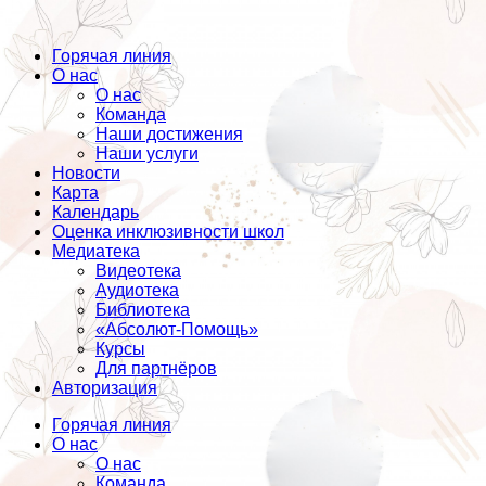
Горячая линия
О нас
О нас
Команда
Наши достижения
Наши услуги
Новости
Карта
Календарь
Оценка инклюзивности школ
Медиатека
Видеотека
Аудиотека
Библиотека
«Абсолют-Помощь»
Курсы
Для партнёров
Авторизация
Горячая линия
О нас
О нас
Команда