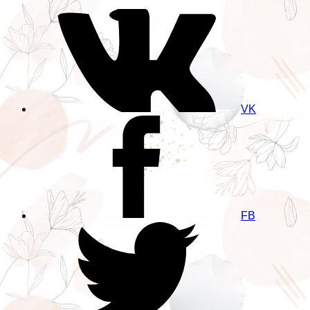
VK
FB