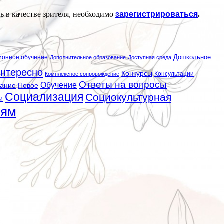
ь в качестве зрителя, необходимо
зарегистрироваться
.
ионное обучение
Дошкольное
Дополнительное образование
Доступная среда
нтересно
Конкурсы
Консультации
Комплексное сопровождение
Ответы на вопросы
Обучение
вание
Новое
Социализация
Социокультурная
и
лям