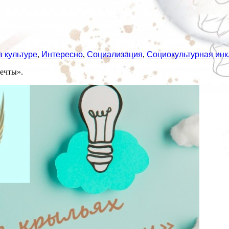
 культуре
,
Интересно
,
Социализация
,
Социокультурная ин
ечты».