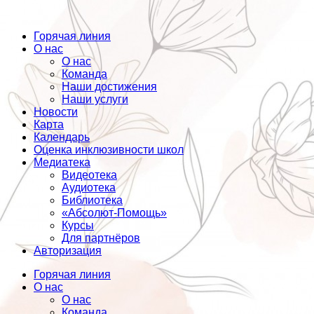
Горячая линия
О нас
О нас
Команда
Наши достижения
Наши услуги
Новости
Карта
Календарь
Оценка инклюзивности школ
Медиатека
Видеотека
Аудиотека
Библиотека
«Абсолют-Помощь»
Курсы
Для партнёров
Авторизация
Горячая линия
О нас
О нас
Команда