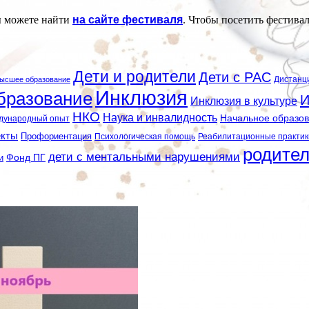
ы можете найти
на сайте фестиваля
. Чтобы посетить фестивал
Дети и родители
Дети с РАС
Дистанц
ысшее образование
Инклюзия
бразование
И
Инклюзия в культуре
НКО
Наука и инвалидность
Начальное образо
дународный опыт
екты
Профориентация
Психологическая помощь
Реабилитационные практик
родите
дети с ментальными нарушениями
и
Фонд ПГ