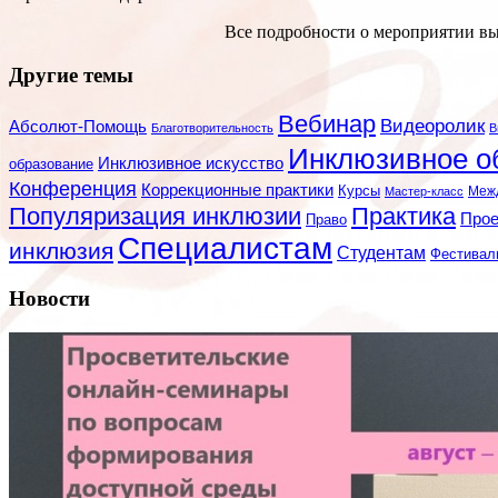
Все подробности о мероприятии в
Другие темы
Вебинар
Видеоролик
Абсолют-Помощь
Благотворительность
В
Инклюзивное о
Инклюзивное искусство
образование
Конференция
Коррекционные практики
Курсы
Мастер-класс
Меж
Популяризация инклюзии
Практика
Про
Право
Специалистам
инклюзия
Студентам
Фестивал
Новости