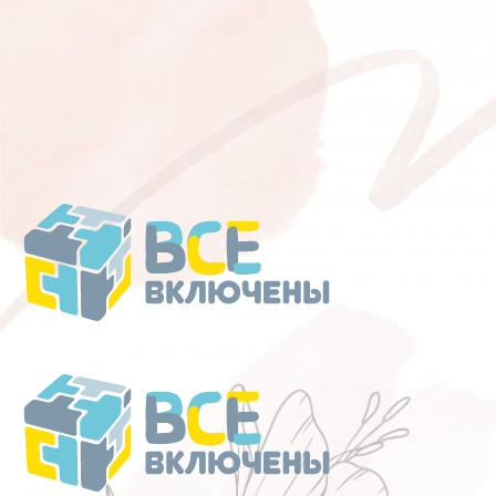
Перейти
к
содержанию