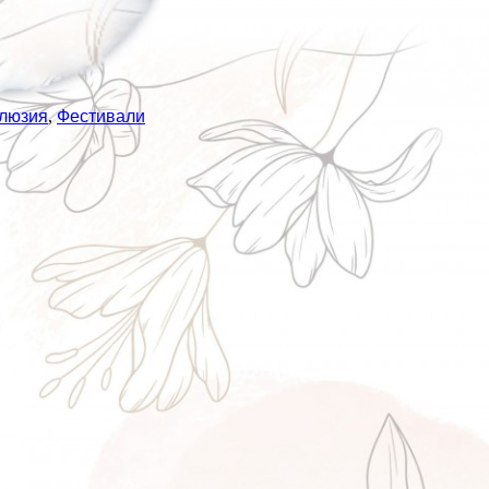
клюзия
,
Фестивали