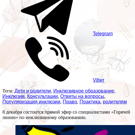
Telegram
Viber
Теги:
Дети и родители
,
Инклюзивное образование
,
Инклюзия
,
Консультации
,
Ответы на вопросы
,
Популяризация инклюзии
,
Право
,
Практика
,
родителям
8 декабря состоится прямой эфир со специалистами «Горячей
линии» по инклюзивному образованию.