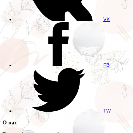
VK
FB
TW
О нас