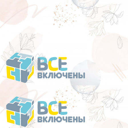
Перейти
к
содержанию