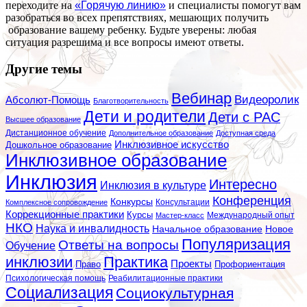
переходите на
«Горячую линию»
и специалисты помогут вам
разобраться во всех препятствиях, мешающих получить
образование вашему ребенку. Будьте уверены: любая
ситуация разрешима и все вопросы имеют ответы.
Другие темы
Вебинар
Видеоролик
Абсолют-Помощь
Благотворительность
Дети и родители
Дети с РАС
Высшее образование
Дистанционное обучение
Дополнительное образование
Доступная среда
Инклюзивное искусство
Дошкольное образование
Инклюзивное образование
Инклюзия
Интересно
Инклюзия в культуре
Конференция
Конкурсы
Консультации
Комплексное сопровождение
Коррекционные практики
Курсы
Мастер-класс
Международный опыт
НКО
Наука и инвалидность
Начальное образование
Новое
Популяризация
Ответы на вопросы
Обучение
инклюзии
Практика
Проекты
Профориентация
Право
Психологическая помощь
Реабилитационные практики
Социализация
Социокультурная