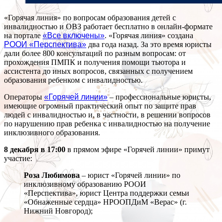
«Горячая линия» по вопросам образования детей с
инвалидностью и ОВЗ работает бесплатно в онлайн-формате
на портале
«Все включены»
. «Горячая линия» создана
РООИ «Перспектива»
два года назад. За это время юристы
дали более 800 консультаций по разным вопросам: от
прохождения ПМПК и получения помощи тьютора и
ассистента до иных вопросов, связанных с получением
образования ребенком с инвалидностью.
Операторы
«Горячей линии»
– профессиональные юристы,
имеющие огромный практический опыт по защите прав
людей с инвалидностью и, в частности, в решении вопросов
по нарушению прав ребенка с инвалидностью на получение
инклюзивного образования.
8 декабря в 17:00
в прямом эфире «Горячей линии» примут
участие:
Роза Любимова
– юрист «Горячей линии» по
инклюзивному образованию РООИ
«Перспектива», юрист Центра поддержки семьи
«Обнаженные сердца» НРООПДиМ «Верас» (г.
Нижний Новгород);