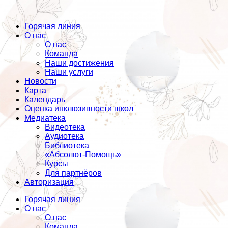
Горячая линия
О нас
О нас
Команда
Наши достижения
Наши услуги
Новости
Карта
Календарь
Оценка инклюзивности школ
Медиатека
Видеотека
Аудиотека
Библиотека
«Абсолют-Помощь»
Курсы
Для партнёров
Авторизация
Горячая линия
О нас
О нас
Команда