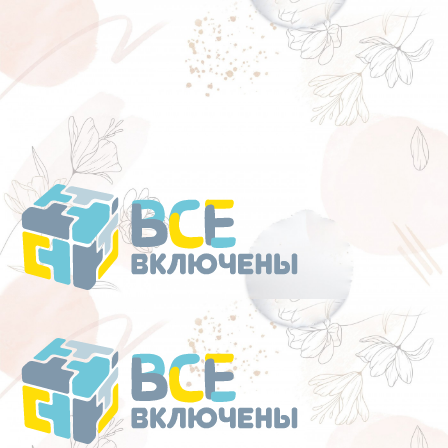
Перейти
к
содержанию