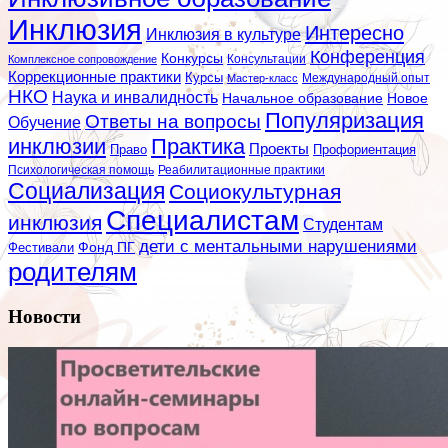
Инклюзия
Интересно
Инклюзия в культуре
Конференция
Конкурсы
Консультации
Комплексное сопровождение
Коррекционные практики
Курсы
Мастер-класс
Международный опыт
НКО
Наука и инвалидность
Начальное образование
Новое
Популяризация
Ответы на вопросы
Обучение
инклюзии
Практика
Проекты
Профориентация
Право
Психологическая помощь
Реабилитационные практики
Социализация
Социокультурная
Специалистам
инклюзия
Студентам
дети с ментальными нарушениями
Фестивали
Фонд ПГ
родителям
Новости