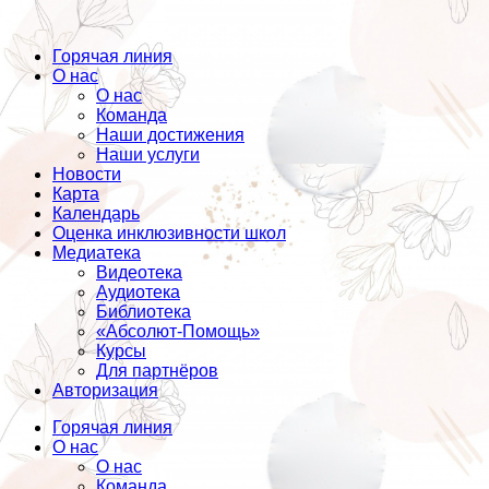
Горячая линия
О нас
О нас
Команда
Наши достижения
Наши услуги
Новости
Карта
Календарь
Оценка инклюзивности школ
Медиатека
Видеотека
Аудиотека
Библиотека
«Абсолют-Помощь»
Курсы
Для партнёров
Авторизация
Горячая линия
О нас
О нас
Команда