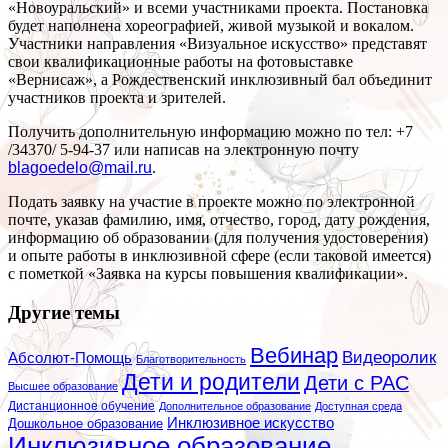
«Новоуральский» и всеми участниками проекта. Постановка
будет наполнена хореографией, живой музыкой и вокалом.
Участники направления «Визуальное искусство» представят
свои квалификационные работы на фотовыставке
«Вернисаж», а Рождественский инклюзивный бал объединит
участников проекта и зрителей.
Получить дополнительную информацию можно по тел: +7
/34370/ 5-94-37 или написав на электронную почту
blagoedelo@mail.ru
.
Подать заявку на участие в проекте можно по электронной
почте, указав фамилию, имя, отчество, город, дату рождения,
информацию об образовании (для получения удостоверения)
и опыте работы в инклюзивной сфере (если таковой имеется)
с пометкой «Заявка на курсы повышения квалификации».
Другие темы
Вебинар
Видеоролик
Абсолют-Помощь
Благотворительность
Дети и родители
Дети с РАС
Высшее образование
Дистанционное обучение
Дополнительное образование
Доступная среда
Инклюзивное искусство
Дошкольное образование
Инклюзивное образование