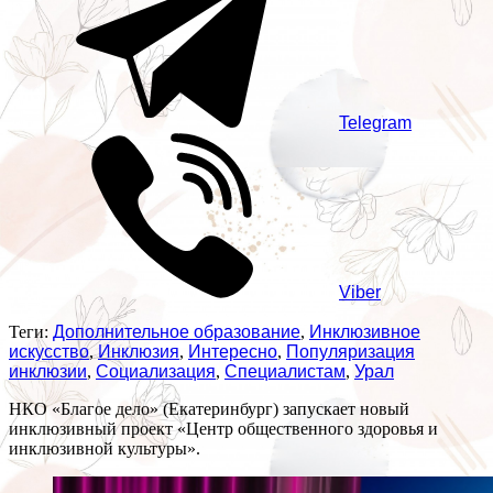
Telegram
Viber
Теги:
Дополнительное образование
,
Инклюзивное
искусство
,
Инклюзия
,
Интересно
,
Популяризация
инклюзии
,
Социализация
,
Специалистам
,
Урал
НКО «Благое дело» (Екатеринбург) запускает новый
инклюзивный проект «Центр общественного здоровья и
инклюзивной культуры».