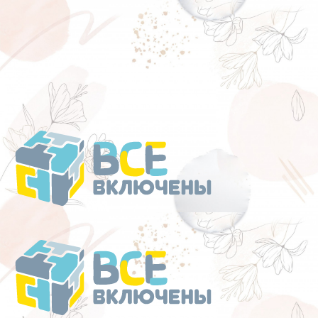
Перейти
к
содержанию