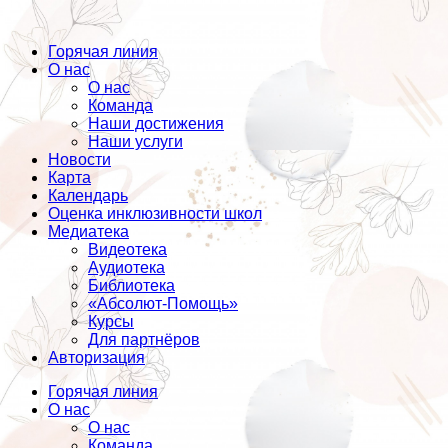
Горячая линия
О нас
О нас
Команда
Наши достижения
Наши услуги
Новости
Карта
Календарь
Оценка инклюзивности школ
Медиатека
Видеотека
Аудиотека
Библиотека
«Абсолют-Помощь»
Курсы
Для партнёров
Авторизация
Горячая линия
О нас
О нас
Команда