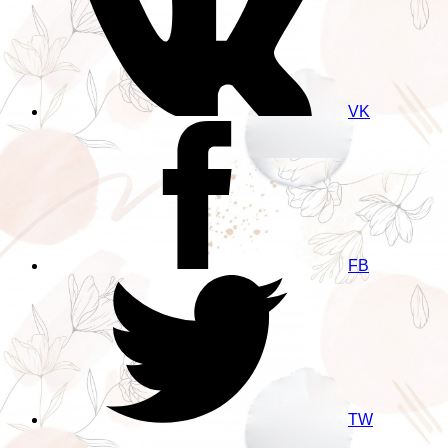
VK
FB
TW