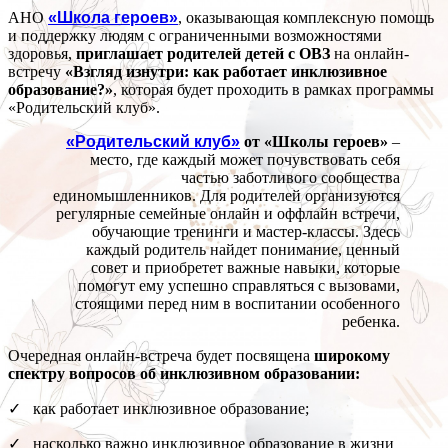
АНО
«Школа героев»
, оказывающая комплексную помощь
и поддержку людям с ограниченными возможностями
здоровья,
приглашает родителей детей с ОВЗ
на онлайн-
встречу
«Взгляд изнутри: как работает инклюзивное
образование?»
, которая будет проходить в рамках программы
«Родительский клуб».
«Родительский клуб»
от «Школы героев»
–
место, где каждый может почувствовать себя
частью заботливого сообщества
единомышленников. Для родителей организуются
регулярные семейные онлайн и оффлайн встречи,
обучающие тренинги и мастер-классы. Здесь
каждый родитель найдет понимание, ценный
совет и приобретет важные навыки, которые
помогут ему успешно справляться с вызовами,
стоящими перед ним в воспитании особенного
ребенка.
Очередная онлайн-встреча будет посвящена
широкому
спектру вопросов об инклюзивном образовании:
✓ как работает инклюзивное образование;
✓ насколько важно инклюзивное образование в жизни