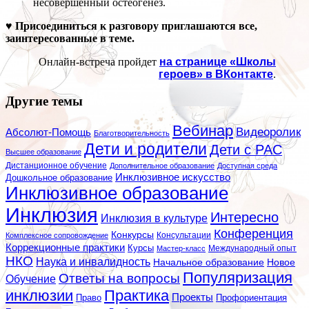
несовершенный остеогенез.
♥ Присоединиться к разговору приглашаются все,
заинтересованные в теме.
Онлайн-встреча пройдет
на странице «Школы
героев» в ВКонтакте
.
Другие темы
Вебинар
Видеоролик
Абсолют-Помощь
Благотворительность
Дети и родители
Дети с РАС
Высшее образование
Дистанционное обучение
Дополнительное образование
Доступная среда
Инклюзивное искусство
Дошкольное образование
Инклюзивное образование
Инклюзия
Интересно
Инклюзия в культуре
Конференция
Конкурсы
Консультации
Комплексное сопровождение
Коррекционные практики
Курсы
Мастер-класс
Международный опыт
НКО
Наука и инвалидность
Начальное образование
Новое
Популяризация
Ответы на вопросы
Обучение
инклюзии
Практика
Проекты
Профориентация
Право