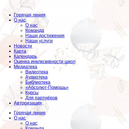
Горячая линия
О нас
О нас
Команда
Наши достижения
Наши услуги
Новости
Карта
Календарь
Оценка инклюзивности школ
Медиатека
Видеотека
Аудиотека
Библиотека
«Абсолют-Помощь»
Курсы
Для партнёров
Авторизация
Горячая линия
О нас
О нас
Команда