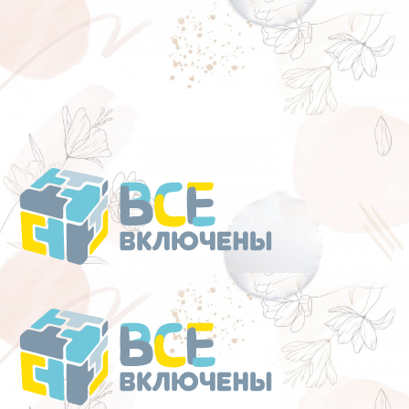
Перейти
к
содержанию