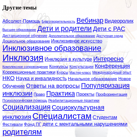
Другие темы
Вебинар
Видеоролик
Абсолют-Помощь
Благотворительность
Дети и родители
Дети с РАС
Высшее образование
Дистанционное обучение
Дополнительное образование
Доступная среда
Инклюзивное искусство
Дошкольное образование
Инклюзивное образование
Инклюзия
Интересно
Инклюзия в культуре
Конференция
Конкурсы
Консультации
Комплексное сопровождение
Коррекционные практики
Курсы
Мастер-класс
Международный опыт
НКО
Наука и инвалидность
Начальное образование
Новое
Популяризация
Ответы на вопросы
Обучение
инклюзии
Практика
Проекты
Профориентация
Право
Психологическая помощь
Реабилитационные практики
Социализация
Социокультурная
Специалистам
инклюзия
Студентам
дети с ментальными нарушениями
Фестивали
Фонд ПГ
родителям