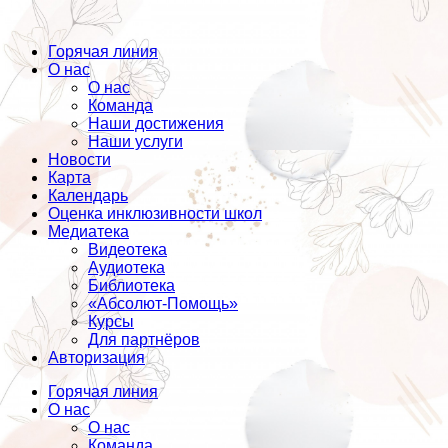
Горячая линия
О нас
О нас
Команда
Наши достижения
Наши услуги
Новости
Карта
Календарь
Оценка инклюзивности школ
Медиатека
Видеотека
Аудиотека
Библиотека
«Абсолют-Помощь»
Курсы
Для партнёров
Авторизация
Горячая линия
О нас
О нас
Команда