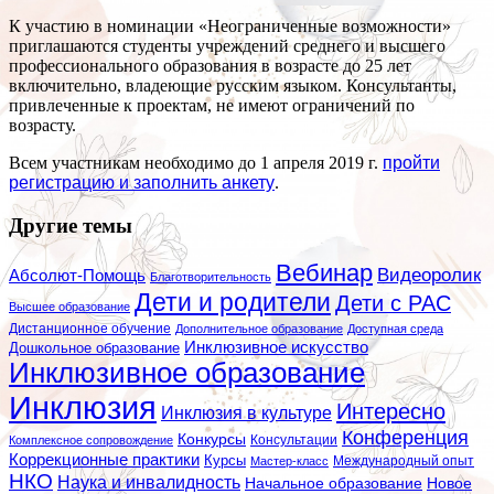
К участию в номинации «Неограниченные возможности»
приглашаются студенты учреждений среднего и высшего
профессионального образования в возрасте до 25 лет
включительно, владеющие русским языком. Консультанты,
привлеченные к проектам, не имеют ограничений по
возрасту.
Всем участникам необходимо до 1 апреля 2019 г.
пройти
регистрацию и заполнить анкету
.
Другие темы
Вебинар
Видеоролик
Абсолют-Помощь
Благотворительность
Дети и родители
Дети с РАС
Высшее образование
Дистанционное обучение
Дополнительное образование
Доступная среда
Инклюзивное искусство
Дошкольное образование
Инклюзивное образование
Инклюзия
Интересно
Инклюзия в культуре
Конференция
Конкурсы
Консультации
Комплексное сопровождение
Коррекционные практики
Курсы
Мастер-класс
Международный опыт
НКО
Наука и инвалидность
Начальное образование
Новое