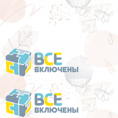
Перейти
к
содержанию