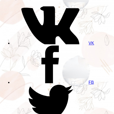
VK
FB