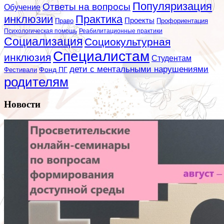
Популяризация
Ответы на вопросы
Обучение
инклюзии
Практика
Проекты
Профориентация
Право
Психологическая помощь
Реабилитационные практики
Социализация
Социокультурная
Специалистам
инклюзия
Студентам
дети с ментальными нарушениями
Фестивали
Фонд ПГ
родителям
Новости