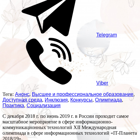
Telegram
Viber
Теги:
Анонс
,
Высшее и профессиональное образование
,
Доступная среда
,
Инклюзия
,
Конкурсы
,
Олимпиада
,
Практика
,
Социализация
С декабря 2018 г. по июнь 2019 г. в России проходит самое
масштабное мероприятие в сфере информационно-
коммуникационных технологий XII Международная
олимпиада в сфере информационных технологий «IT-Планета
2018/19».