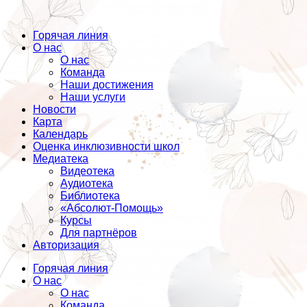
Горячая линия
О нас
О нас
Команда
Наши достижения
Наши услуги
Новости
Карта
Календарь
Оценка инклюзивности школ
Медиатека
Видеотека
Аудиотека
Библиотека
«Абсолют-Помощь»
Курсы
Для партнёров
Авторизация
Горячая линия
О нас
О нас
Команда