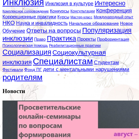
Инклюзия
Интересно
Инклюзия в культуре
Конференция
Конкурсы
Консультации
Комплексное сопровождение
Коррекционные практики
Курсы
Мастер-класс
Международный опыт
НКО
Наука и инвалидность
Начальное образование
Новое
Популяризация
Ответы на вопросы
Обучение
инклюзии
Практика
Проекты
Профориентация
Право
Психологическая помощь
Реабилитационные практики
Социализация
Социокультурная
Специалистам
инклюзия
Студентам
дети с ментальными нарушениями
Фестивали
Фонд ПГ
родителям
Новости