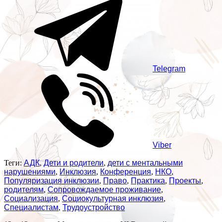
Telegram
Viber
Теги:
АДК
,
Дети и родители
,
дети с ментальными
нарушениями
,
Инклюзия
,
Конференция
,
НКО
,
Популяризация инклюзии
,
Право
,
Практика
,
Проекты
,
родителям
,
Сопровождаемое проживание
,
Социализация
,
Социокультурная инклюзия
,
Специалистам
,
Трудоустройство