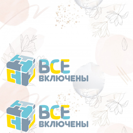
Перейти
к
содержанию