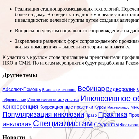
Реализация стационарозамещающих технологий. Перечень 
более на дому. Это ведет к трудностям в реализации ст
инвалидностью целевой группы путем создания альтернат
Вопросы по услугам социального сопровождения: на дан
Закрепление различных форм сопровождаемого проживани
жилых помещениях – вывести из теории на практику.
К участию в круглом столе приглашены представители профил
НКО и СМИ. По итогам мероприятия будут разработаны Реком
Другие темы
Вебинар
Видеоролик
Абсолют-Помощь
Благотворительность
В
Инклюзивное о
Инклюзивное искусство
образование
Конференция
Коррекционные практики
Курсы
Мастер-класс
Меж
Популяризация инклюзии
Практика
Про
Право
Специалистам
инклюзия
Студентам
Фестивал
Новости