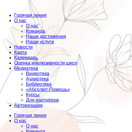
Горячая линия
О нас
О нас
Команда
Наши достижения
Наши услуги
Новости
Карта
Календарь
Оценка инклюзивности школ
Медиатека
Видеотека
Аудиотека
Библиотека
«Абсолют-Помощь»
Курсы
Для партнёров
Авторизация
Горячая линия
О нас
О нас
Команда