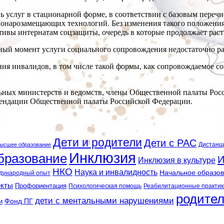
услуг в стационарной форме, в соответствии с базовым перечне
ационарозамещающих технологий. Без изменения такого положени
ивы интернатам соцзащиты, очередь в которые продолжает раст
ный момент услуги социального сопровождения недостаточно ра
я инвалидов, в том числе такой формы, как сопровождаемое с
ьных министерств и ведомств, члены Общественной палаты Рос
ендации Общественной палаты Российской Федерации.
Дети и родители
Дети с РАС
Дистанц
ысшее образование
Инклюзия
бразование
И
Инклюзия в культуре
НКО
Наука и инвалидность
Начальное образо
дународный опыт
екты
Профориентация
Психологическая помощь
Реабилитационные практик
родите
дети с ментальными нарушениями
и
Фонд ПГ