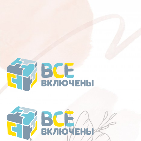
Перейти
к
содержанию