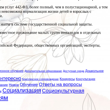
м услуг 442-ФЗ, более полный, чем в полустационарной, а тем
я невозможна нормализация жизни детей и взрослых с
и.
звиты в системе государственной социальной защиты.
овместное проживание малых групп инвалидов в отдельных
сийской Федерации, общественных организаций, эксперты,
ионное обучение
Дошкольное
Дополнительное образование
Доступная среда
нтересно
Конкурсы
Консультации
Комплексное сопровождение
Ответы на вопросы
Обучение
вание
Новое
Социализация
Социокультурная
и
лям