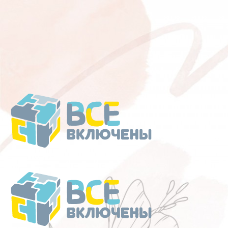
Перейти
к
содержанию