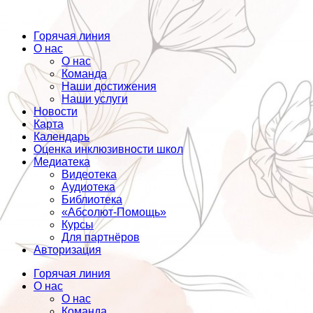
Горячая линия
О нас
О нас
Команда
Наши достижения
Наши услуги
Новости
Карта
Календарь
Оценка инклюзивности школ
Медиатека
Видеотека
Аудиотека
Библиотека
«Абсолют-Помощь»
Курсы
Для партнёров
Авторизация
Горячая линия
О нас
О нас
Команда