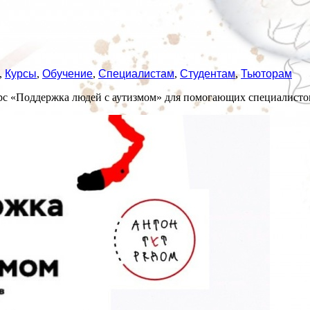
,
Курсы
,
Обучение
,
Специалистам
,
Студентам
,
Тьюторам
рс «‎Поддержка людей с аутизмом» для помогающих специалисто