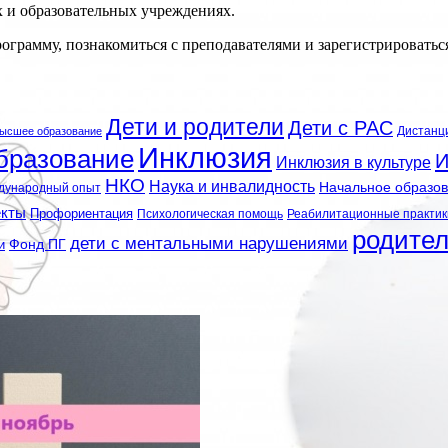
 и образовательных учреждениях.
ограмму, познакомиться с преподавателями и зарегистрироватьс
Дети и родители
Дети с РАС
Дистанц
ысшее образование
Инклюзия
бразование
И
Инклюзия в культуре
НКО
Наука и инвалидность
Начальное образо
дународный опыт
екты
Профориентация
Психологическая помощь
Реабилитационные практик
родите
дети с ментальными нарушениями
и
Фонд ПГ