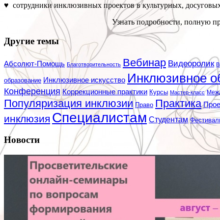
♥ сотрудники инклюзивных проектов в культурных, досуговых
Узнать подробности, полную пр
Другие темы
Вебинар
Видеоролик
Абсолют-Помощь
Благотворительность
В
Инклюзивное о
Инклюзивное искусство
образование
Конференция
Коррекционные практики
Курсы
Мастер-класс
Меж
Популяризация инклюзии
Практика
Про
Право
Специалистам
инклюзия
Студентам
Фестивал
Новости