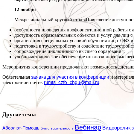
12 ноября
Межрегиональный круглый стол «Повышение доступности
особенности проведения профориентационной работы с 
доступность образовательных объектов и услуг для лиц 
организация специальных условий обучения лиц с ОВЗ и 
подготовка к трудоустройству и содействие трудоустро
сопровождение инклюзивного высшего образования;
учебно-методическое обеспечение инклюзивного высшего
Мероприятия конференции предполагают возможность дистанц
Обязательная
заявка для участия в конференции
и материал
электронной почте:
rumts_czfo_chgu@mail.ru
.
Другие темы
Вебинар
Видеоролик
Абсолют-Помощь
Благотворительность
В