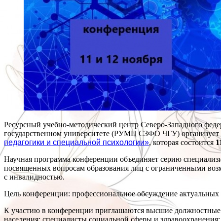
Ресурсный учебно-методический центр Северо-Западного феде
государственном университете (РУМЦ СЗФО ЧГУ) организует
педагогики и специальной психологии»
, которая состоится
1
Научная программа конференции объединяет серию специализи
посвященных вопросам образования лиц с ограниченными возм
с инвалидностью.
Цель конференции: профессиональное обсуждение актуальных
К участию в конференции приглашаются высшие должностные л
населения; специалисты социальной сферы и здравоохранения;