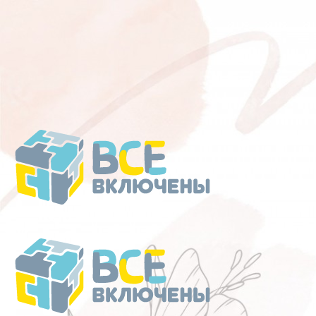
Перейти
к
содержанию