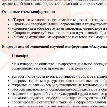
организаций лиц с инвалидностью; представители вузов сети 
Основные темы конференции:
«Теоретико-методологические аспекты развития совреме
«Практики профориентации, образования и трудоустройс
«Социальная и образовательная инклюзия, личностное и
«Сопровождение субъектов инклюзии и участников образ
«Межведомственное, межуровневое и сетевое взаимодейс
В программе объединенной научной конференции «Актуальн
11 ноября
Международное общественно-профессиональное обсужде
образование: вызовы, проблемы, пути решения»:
вопросы готовности вузов к организации образовательно
цифровые сервисы и ресурсы инклюзивного высшего обр
открытые онлайн-курсы и дистанционные технологии ка
ресурсы инклюзивной образовательной среды вузов в об
создание толерантной социокультурной среды и волонте
психолого-педагогическое сопровождение студентов с О
проектирование стратегии и тактики в сфере социальной
партнерство как ресурс инклюзивного высшего образова