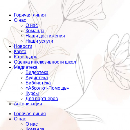
Горячая линия
О нас
О нас
Команда
Наши достижения
Наши услуги
Новости
Карта
Календарь
Оценка инклюзивности школ
Медиатека
Видеотека
Аудиотека
Библиотека
«Абсолют-Помощь»
Курсы
Для партнёров
Авторизация
Горячая линия
О нас
О нас
Команда