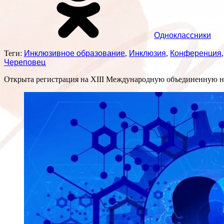
Одноклассники
Теги:
Инклюзивное образование
,
Инклюзия
,
Конференция
Череповец
Открыта регистрация на XIII Международную объединенную н