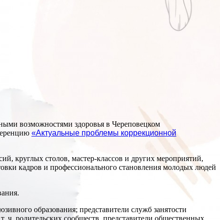
нными возможностями здоровья в Череповецком
ференцию
«Актуальные проблемы коррекционной
й, круглых столов, мастер-классов и других мероприятий,
товки кадров и профессионального становления молодых людей
вания.
зивного образования; представители служб занятости
т. ч. родительских сообществ, представители общественных