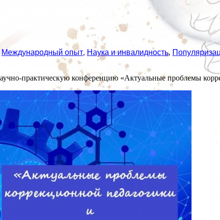
,
Международный опыт
,
Наука и инвалидность
,
Популяризац
аучно-практическую конференцию «Актуальные проблемы корре