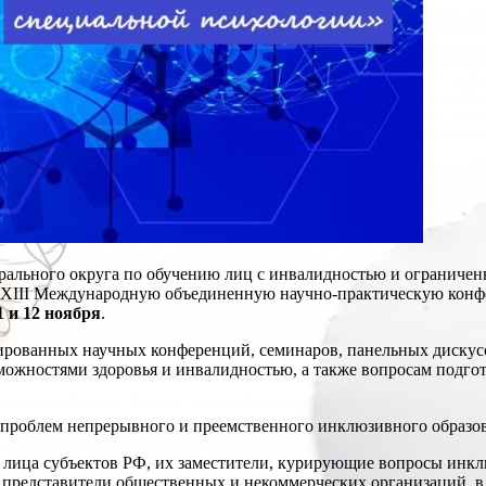
рального округа по обучению лиц с инвалидностью и ограниче
 XIII Международную объединенную научно-практическую кон
1 и 12 ноября
.
рованных научных конференций, семинаров, панельных дискусси
ожностями здоровья и инвалидностью, а также вопросам подго
 проблем непрерывного и преемственного инклюзивного образо
ица субъектов РФ, их заместители, курирующие вопросы инклю
 представители общественных и некоммерческих организаций, в 