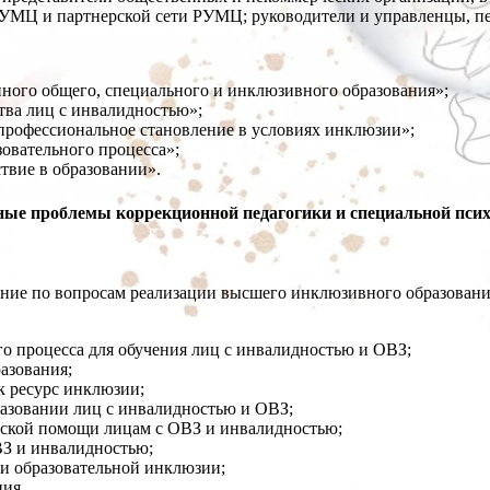
РУМЦ и партнерской сети РУМЦ; руководители и управленцы, пе
нного общего, специального и инклюзивного образования»;
тва лиц с инвалидностью»;
 профессиональное становление в условиях инклюзии»;
овательного процесса»;
твие в образовании».
ые проблемы коррекционной педагогики и специальной псих
ние по вопросам реализации высшего инклюзивного образован
го процесса для обучения лиц с инвалидностью и ОВЗ;
азования;
к ресурс инклюзии;
разовании лиц с инвалидностью и ОВЗ;
рской помощи лицам с ОВЗ и инвалидностью;
ВЗ и инвалидностью;
 и образовательной инклюзии;
ния.