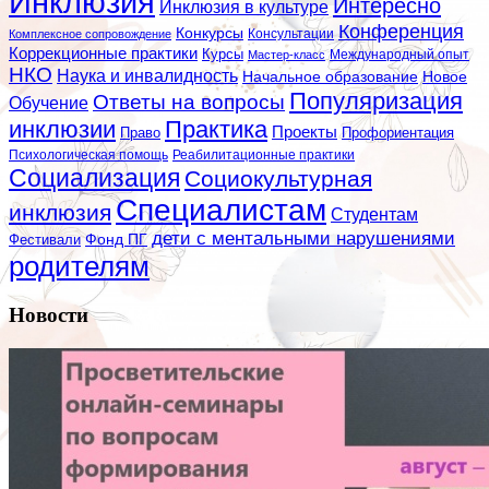
Инклюзия
Интересно
Инклюзия в культуре
Конференция
Конкурсы
Консультации
Комплексное сопровождение
Коррекционные практики
Курсы
Мастер-класс
Международный опыт
НКО
Наука и инвалидность
Начальное образование
Новое
Популяризация
Ответы на вопросы
Обучение
инклюзии
Практика
Проекты
Профориентация
Право
Психологическая помощь
Реабилитационные практики
Социализация
Социокультурная
Специалистам
инклюзия
Студентам
дети с ментальными нарушениями
Фестивали
Фонд ПГ
родителям
Новости