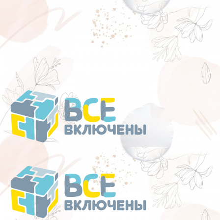
Перейти
к
содержанию