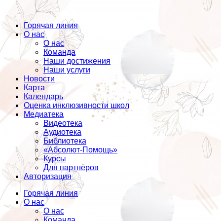
Горячая линия
О нас
О нас
Команда
Наши достижения
Наши услуги
Новости
Карта
Календарь
Оценка инклюзивности школ
Медиатека
Видеотека
Аудиотека
Библиотека
«Абсолют-Помощь»
Курсы
Для партнёров
Авторизация
Горячая линия
О нас
О нас
Команда