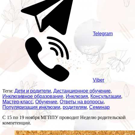
Telegram
Viber
Теги:
Дети и родители
,
Дистанционное обучение
,
Инклюзивное образование
,
Инклюзия
,
Консультации
,
Мастер-класс
,
Обучение
,
Ответы на вопросы
,
Популяризация инклюзии
,
родителям
,
Семинар
С 15 по 19 ноября МГППУ проводит Неделю родительской
компетенции.