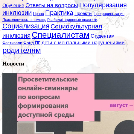
Популяризация
Ответы на вопросы
Обучение
инклюзии
Практика
Проекты
Профориентация
Право
Психологическая помощь
Реабилитационные практики
Социализация
Социокультурная
Специалистам
инклюзия
Студентам
дети с ментальными нарушениями
Фестивали
Фонд ПГ
родителям
Новости