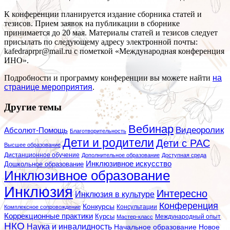
К конференции планируется издание сборника статей и
тезисов. Прием заявок на публикации в сборнике
принимается до 20 мая. Материалы статей и тезисов следует
присылать по следующему адресу электронной почты:
kafedraprpr@mail.ru с пометкой «Международная конференция
ИНО».
Подробности и программу конференции вы можете найти
на
странице мероприятия
.
Другие темы
Вебинар
Видеоролик
Абсолют-Помощь
Благотворительность
Дети и родители
Дети с РАС
Высшее образование
Дистанционное обучение
Дополнительное образование
Доступная среда
Инклюзивное искусство
Дошкольное образование
Инклюзивное образование
Инклюзия
Интересно
Инклюзия в культуре
Конференция
Конкурсы
Консультации
Комплексное сопровождение
Коррекционные практики
Курсы
Мастер-класс
Международный опыт
НКО
Наука и инвалидность
Начальное образование
Новое