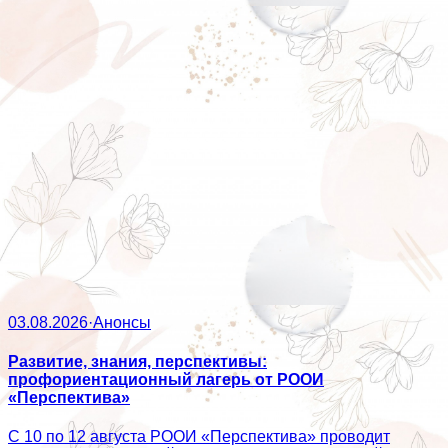
03.08.2026
·
Анонсы
Развитие, знания, перспективы:
профориентационный лагерь от РООИ
«Перспектива»
С 10 по 12 августа РООИ «Перспектива» проводит