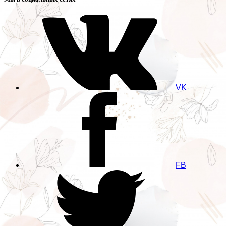
VK
FB