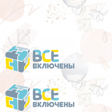
Перейти
к
содержанию