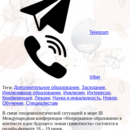
Telegram
Viber
Теги:
Дополнительное образование
,
Заседание
,
Инклюзивное образование
,
Инклюзия
,
Интересно
,
Конференция
,
Лекции
,
Наука и инвалидность
,
Новое
,
Обучение
,
Специалистам
В связи эпидемиологической ситуацией в мире III
Международная конференция «Непрерывное образование в
контексте идеи будущего: новая грамотность» состоится в
онлайн-формате 18 – 19 июня.