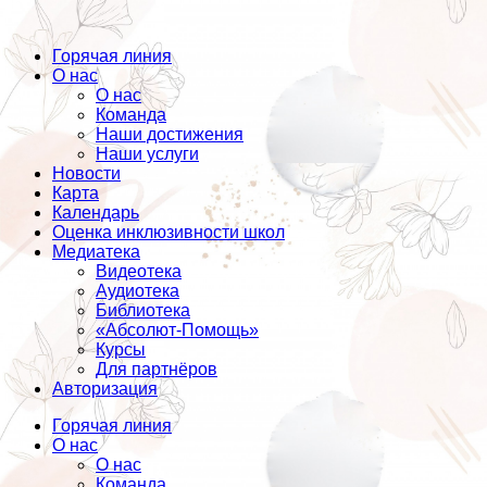
Горячая линия
О нас
О нас
Команда
Наши достижения
Наши услуги
Новости
Карта
Календарь
Оценка инклюзивности школ
Медиатека
Видеотека
Аудиотека
Библиотека
«Абсолют-Помощь»
Курсы
Для партнёров
Авторизация
Горячая линия
О нас
О нас
Команда