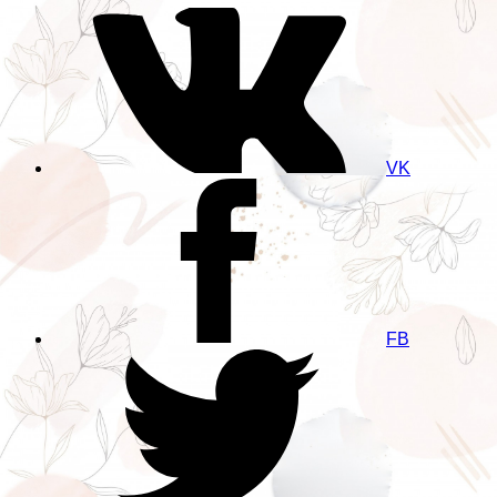
VK
FB