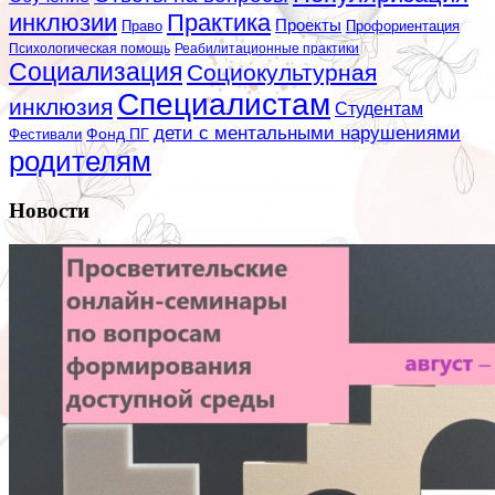
инклюзии
Практика
Проекты
Профориентация
Право
Психологическая помощь
Реабилитационные практики
Социализация
Социокультурная
Специалистам
инклюзия
Студентам
дети с ментальными нарушениями
Фестивали
Фонд ПГ
родителям
Новости