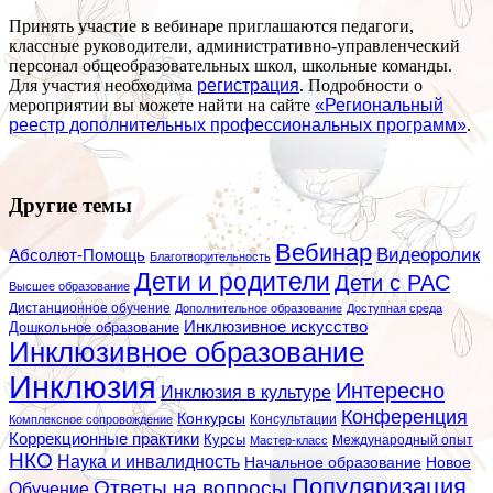
Принять участие в вебинаре приглашаются педагоги,
классные руководители, административно-управленческий
персонал общеобразовательных школ, школьные команды.
Для участия необходима
регистрация
. Подробности о
мероприятии вы можете найти на сайте
«Региональный
реестр дополнительных профессиональных программ»
.
Другие темы
Вебинар
Видеоролик
Абсолют-Помощь
Благотворительность
Дети и родители
Дети с РАС
Высшее образование
Дистанционное обучение
Дополнительное образование
Доступная среда
Инклюзивное искусство
Дошкольное образование
Инклюзивное образование
Инклюзия
Интересно
Инклюзия в культуре
Конференция
Конкурсы
Консультации
Комплексное сопровождение
Коррекционные практики
Курсы
Мастер-класс
Международный опыт
НКО
Наука и инвалидность
Начальное образование
Новое
Популяризация
Ответы на вопросы
Обучение