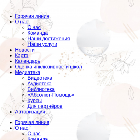
Горячая линия
О нас
О нас
Команда
Наши достижения
Наши услуги
Новости
Карта
Календарь
Оценка инклюзивности школ
Медиатека
Видеотека
Аудиотека
Библиотека
«Абсолют-Помощь»
Курсы
Для партнёров
Авторизация
Горячая линия
О нас
О нас
Команда