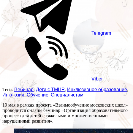
Telegram
Viber
Теги:
Вебинар
,
Дети с ТМНР
,
Инклюзивное образование
,
Инклюзия
,
Обучение
,
Специалистам
19 мая в рамках проекта «Взаимообучение московских школ»
проводится онлайн-семинар «Организация образовательного
процесса для детей с тяжелыми и множественными
нарушениями развития».