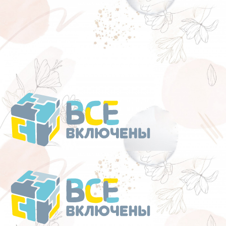
Перейти
к
содержанию