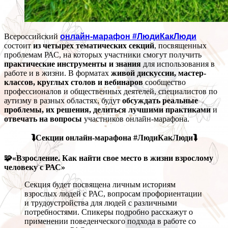
Всероссийский
онлайн-марафон #ЛюдиКакЛюди
состоит
из четырех тематических секций
, посвященных
проблемам РАС, на которых участники смогут получить
практические инструменты и знания
для использования в
работе и в жизни. В форматах
живой дискуссии, мастер-
классов, круглых столов и вебинаров
сообщество
профессионалов и общественных деятелей, специалистов по
аутизму в разных областях, будут
обсуждать реальные
проблемы, их решения, делиться лучшими практиками
и
отвечать на вопросы
участников онлайн-марафона.
⮯Секции онлайн-марафона #ЛюдиКакЛюди⮯
🧩«Взросление. Как найти свое место в жизни взрослому
человеку с РАС»
Секция будет посвящена личным историям
взрослых людей с РАС, вопросам профориентации
и трудоустройства для людей с различными
потребностями. Спикеры подробно расскажут о
применении поведенческого подхода в работе со