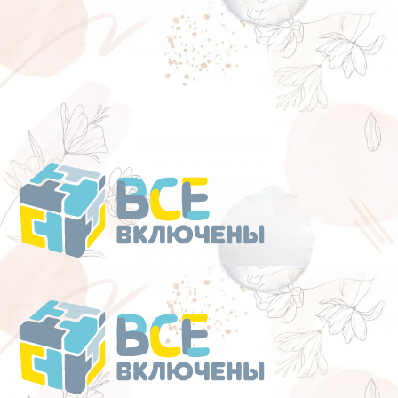
Перейти
к
содержанию