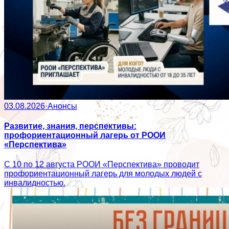
03.08.2026
·
Анонсы
Развитие, знания, перспективы:
профориентационный лагерь от РООИ
«Перспектива»
С 10 по 12 августа РООИ «Перспектива» проводит
профориентационный лагерь для молодых людей с
инвалидностью.