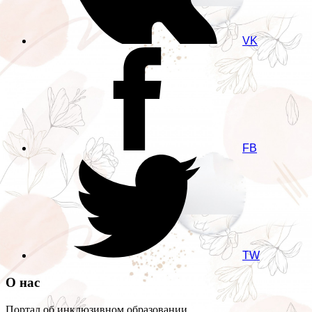
VK
FB
TW
О нас
Портал об инклюзивном образовании