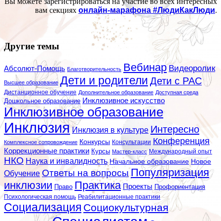
Вы можете зарегистрироваться на участие во всех интересных
вам секциях
онлайн-марафона #ЛюдиКакЛюди
.
Другие темы
Вебинар
Видеоролик
Абсолют-Помощь
Благотворительность
Дети и родители
Дети с РАС
Высшее образование
Дистанционное обучение
Дополнительное образование
Доступная среда
Инклюзивное искусство
Дошкольное образование
Инклюзивное образование
Инклюзия
Интересно
Инклюзия в культуре
Конференция
Конкурсы
Консультации
Комплексное сопровождение
Коррекционные практики
Курсы
Мастер-класс
Международный опыт
НКО
Наука и инвалидность
Начальное образование
Новое
Популяризация
Ответы на вопросы
Обучение
инклюзии
Практика
Проекты
Профориентация
Право
Психологическая помощь
Реабилитационные практики
Социализация
Социокультурная