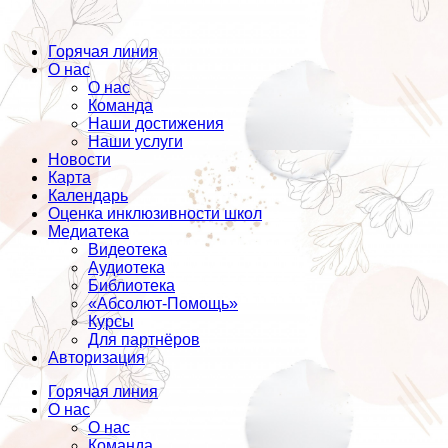
Горячая линия
О нас
О нас
Команда
Наши достижения
Наши услуги
Новости
Карта
Календарь
Оценка инклюзивности школ
Медиатека
Видеотека
Аудиотека
Библиотека
«Абсолют-Помощь»
Курсы
Для партнёров
Авторизация
Горячая линия
О нас
О нас
Команда