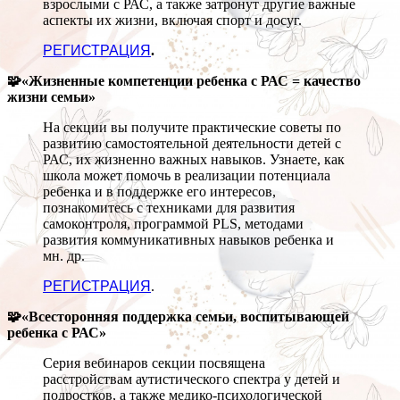
взрослыми с РАС, а также затронут другие важные
аспекты их жизни, включая спорт и досуг.
РЕГИСТРАЦИЯ
.
🧩«Жизненные компетенции ребенка с РАС = качество
жизни семьи»
На секции вы получите практические советы по
развитию самостоятельной деятельности детей с
РАС, их жизненно важных навыков. Узнаете, как
школа может помочь в реализации потенциала
ребенка и в поддержке его интересов,
познакомитесь с техниками для развития
самоконтроля, программой PLS, методами
развития коммуникативных навыков ребенка и
мн. др.
РЕГИСТРАЦИЯ
.
🧩«Всесторонняя поддержка семьи, воспитывающей
ребенка с РАС»
Серия вебинаров секции посвящена
расстройствам аутистического спектра у детей и
подростков, а также медико-психологической