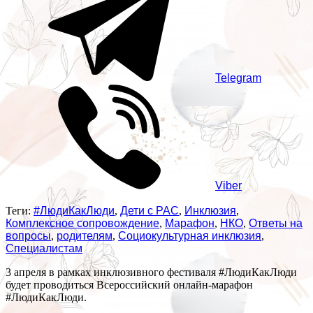
Telegram
Viber
Теги:
#ЛюдиКакЛюди
,
Дети с РАС
,
Инклюзия
,
Комплексное сопровождение
,
Марафон
,
НКО
,
Ответы на
вопросы
,
родителям
,
Социокультурная инклюзия
,
Специалистам
3 апреля в рамках инклюзивного фестиваля #ЛюдиКакЛюди
будет проводиться Всероссийский онлайн-марафон
#ЛюдиКакЛюди.